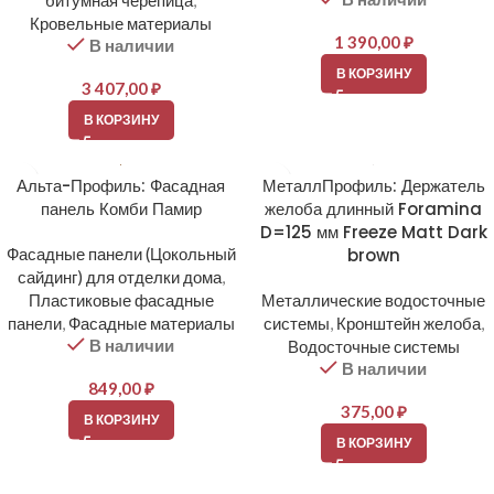
битумная черепица
,
Кровельные материалы
1 390,00
₽
В наличии
В КОРЗИНУ
3 407,00
₽
В КОРЗИНУ
Альта-Профиль: Фасадная
МеталлПрофиль: Держатель
панель Комби Памир
желоба длинный Foramina
D=125 мм Freeze Matt Dark
Фасадные панели (Цокольный
brown
сайдинг) для отделки дома
,
Пластиковые фасадные
Металлические водосточные
панели
,
Фасадные материалы
системы
,
Кронштейн желоба
,
В наличии
Водосточные системы
В наличии
849,00
₽
375,00
₽
В КОРЗИНУ
В КОРЗИНУ