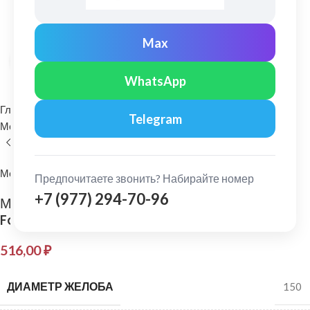
Max
Нажмите, чтобы увеличить
WhatsApp
Главная
Водосточные системы
Telegram
Металлические водосточные системы
Колено трубы
МеталлПрофиль
Предпочитаете звонить? Набирайте номер
+7 (977) 294-70-96
МеталлПрофиль: Колено трубы 100 мм
Foramina PUR Ral 8017
516,00
₽
ДИАМЕТР ЖЕЛОБА
150