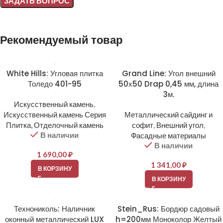
Alternative:
Рекомендуемый товар
White Hills: Угловая плитка
Grand Line: Угол внешний
Толедо 401-95
50х50 Drap 0,45 мм, длина
3м.
Искусственный камень
,
Искусственный камень Серия
Металлический сайдинг и
Плитка, Отделочный камень
софит
,
Внешний угол
,
В наличии
Фасадные материалы
В наличии
1 690,00
₽
1 341,00
₽
В КОРЗИНУ
В КОРЗИНУ
Технониколь: Наличник
Stein_Rus: Бордюр садовый
оконный металлический LUX
h=200мм Моноколор Желтый