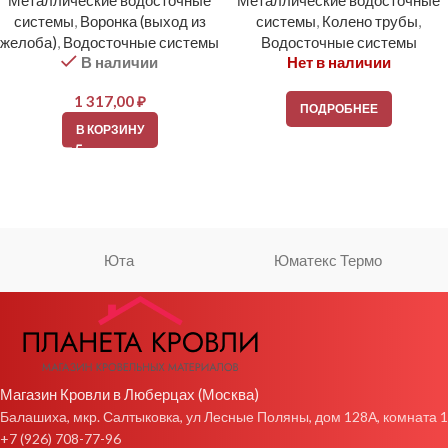
Металлические водосточные
Металлические водосточные
системы
,
Воронка (выход из
системы
,
Колено трубы
,
желоба)
,
Водосточные системы
Водосточные системы
В наличии
Нет в наличии
1 317,00
₽
ПОДРОБНЕЕ
В КОРЗИНУ
Юта
Юматекс Термо
Магазин Кровли в Люберцах (Москва)
Балашиха, мкр. Салтыковка, ул Лесные Поляны, дом 128А, комната 1
+7 (926) 708-77-96