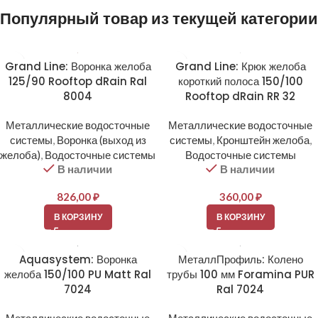
Популярный товар из текущей категории
Grand Line: Воронка желоба
Grand Line: Крюк желоба
125/90 Rooftop dRain Ral
короткий полоса 150/100
8004
Rooftop dRain RR 32
Металлические водосточные
Металлические водосточные
системы
,
Воронка (выход из
системы
,
Кронштейн желоба
,
желоба)
,
Водосточные системы
Водосточные системы
В наличии
В наличии
826,00
₽
360,00
₽
В КОРЗИНУ
В КОРЗИНУ
Aquasystem: Воронка
МеталлПрофиль: Колено
желоба 150/100 PU Matt Ral
трубы 100 мм Foramina PUR
7024
Ral 7024