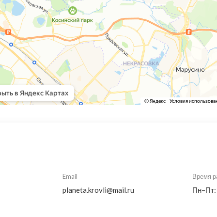
Email
Время р
planeta.krovli@mail.ru
Пн–Пт: