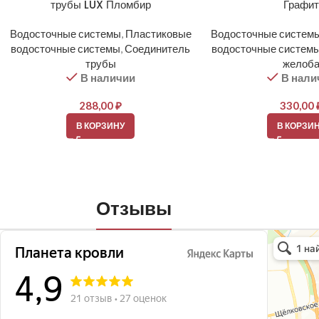
трубы LUX Пломбир
Графи
Водосточные системы
,
Пластиковые
Водосточные систем
водосточные системы
,
Соединитель
водосточные систем
трубы
желоб
В наличии
В нали
288,00
₽
330,00
В КОРЗИНУ
В КОРЗИ
Отзывы
Планета кро
Кровля и кр
Окна в Бала