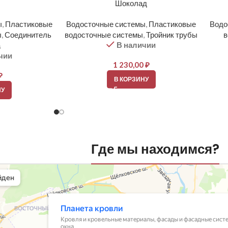
т
Шоколад
ы
,
Пластиковые
Водосточные системы
,
Пластиковые
Водо
ы
,
Соединитель
водосточные системы
,
Тройник трубы
в
В наличии
а
чии
1 230,00
₽
₽
В КОРЗИНУ
НУ
Где мы находимся?
вли
овельные материалы в Балашихе
шихе