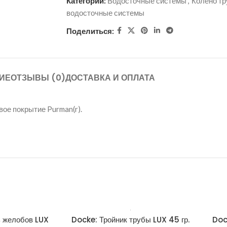
Категории:
Водосточные системы
,
Колено т
водосточные системы
Поделиться:
ИЕ
ОТЗЫВЫ (0)
ДОСТАВКА И ОПЛАТА
ое покрытие Purman(r).
 желобов LUX
Docke: Тройник трубы LUX 45 гр.
Doc