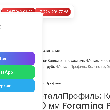
+7 967 063-02-22
+7 (926) 708-77-96
х
А
НАШИ УСЛУГИ
МОНТАЖ
О КОМПАНИИ
Max
Главная
Водосточные системы
Металлическ
Колено трубы
МеталлПрофиль: Колено трубы
tsApp
МеталлПрофиль
egram
МеталлПрофиль: К
100 мм Foramina 