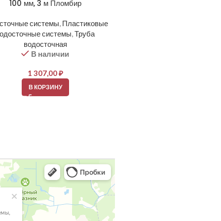
100 мм, 3 м Пломбир
Пломбир
сточные системы
,
Пластиковые
Водосточные системы
,
Плас
одосточные системы
,
Труба
водосточные системы
,
Соед
водосточная
желоба
В наличии
В наличии
1 307,00
₽
330,00
₽
В КОРЗИНУ
В КОРЗИНУ