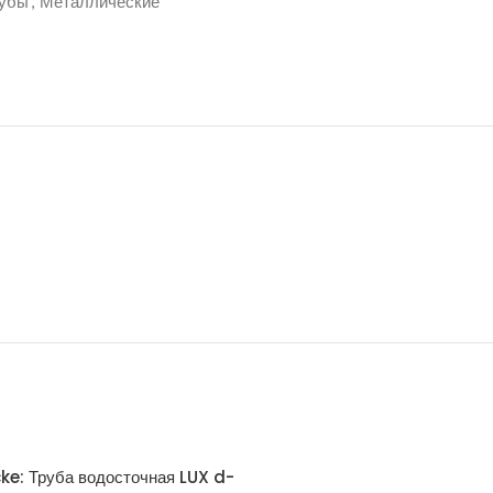
рубы
,
Металлические
ke: Труба водосточная LUX d-
Docke: Соединитель желоб