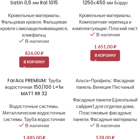
Satin 0,5 мм Ral 1015
1250х450 мм Бордо
Кровельные материалы
,
Кровельные материалы
,
Фальцевая кровля
,
Фальцевая
Композитная черепица и
кровля самозащелкивающаяся,
комплектующие
,
Плоский лист
В наличии
кликфальц
В наличии
1 651,00
₽
826,00
₽
В КОРЗИНУ
В КОРЗИНУ
FarAcs PREMIUM: Труба
Альта-Профиль: Фасадная
водосточная 150/100 L=1м
панель Венеция Песчаный
MATT RR 32
Фасадные панели (Цокольный
Водосточные системы
,
сайдинг) для отделки дома
,
Металлические водосточные
Пластиковые фасадные
системы
,
Труба водосточная
панели
,
Фасадные материалы
В наличии
В наличии
1 485,00
₽
574,00
₽