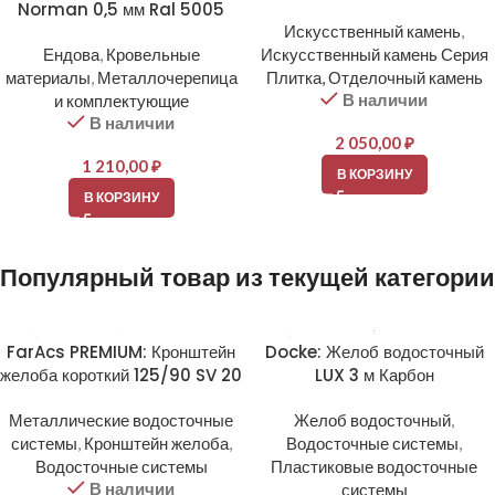
Norman 0,5 мм Ral 5005
Искусственный камень
,
Ендова
,
Кровельные
Искусственный камень Серия
материалы
,
Металлочерепица
Плитка, Отделочный камень
В наличии
и комплектующие
В наличии
2 050,00
₽
1 210,00
₽
В КОРЗИНУ
В КОРЗИНУ
Популярный товар из текущей категории
FarAcs PREMIUM: Кронштейн
Docke: Желоб водосточный
желоба короткий 125/90 SV 20
LUX 3 м Карбон
Металлические водосточные
Желоб водосточный
,
системы
,
Кронштейн желоба
,
Водосточные системы
,
Водосточные системы
Пластиковые водосточные
В наличии
системы