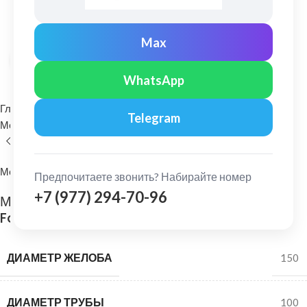
Max
Нажмите, чтобы увеличить
WhatsApp
Главная
Водосточные системы
Telegram
Металлические водосточные системы
Нижнее колено (слив)
МеталлПрофиль
Предпочитаете звонить? Набирайте номер
+7 (977) 294-70-96
МеталлПрофиль: Колено сливное 100 мм
Foramina PUR RR 32
ДИАМЕТР ЖЕЛОБА
150
ДИАМЕТР ТРУБЫ
100