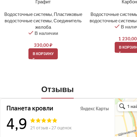
Графит
Карбо
Водосточные системы
,
Пластиковые
Водосточные систем
водосточные системы
,
Соединитель
водосточные системы
В нали
желоба
В наличии
1 230,0
330,00
₽
В КОРЗИ
В КОРЗИНУ
Отзывы
Планета кро
Кровля и кр
Окна в Бала