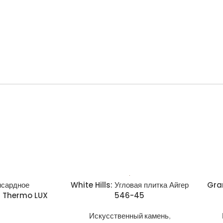
нсардное
White Hills: Угловая плитка Айгер
Gra
6 Thermo LUX
546-45
Искусственный камень
,