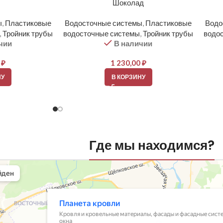
н
Шоколад
ы
,
Пластиковые
Водосточные системы
,
Пластиковые
Водо
,
Тройник трубы
водосточные системы
,
Тройник трубы
водо
чии
В наличии
0
₽
1 230,00
₽
НУ
В КОРЗИНУ
Где мы находимся?
вли
овельные материалы в Балашихе
шихе