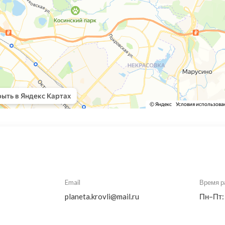
Email
Время р
planeta.krovli@mail.ru
Пн–Пт: