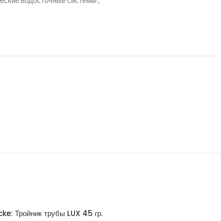
еские водосточные системы
,
ke: Тройник трубы LUX 45 гр.
Docke: Труба водосточная