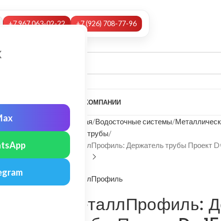
+7 967 063-02-22
+7 (926) 708-77-96
х
А
НАШИ УСЛУГИ
МОНТАЖ
О КОМПАНИИ
Max
Главная
Водосточные системы
Металлическ
Хомут трубы
tsApp
МеталлПрофиль: Держатель трубы Проект D=
egram
МеталлПрофиль
МеталлПрофиль: Д