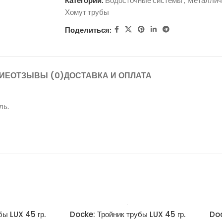
Категории:
Водосточные системы
,
Металлич
Хомут трубы
Поделиться:
ИЕ
ОТЗЫВЫ (0)
ДОСТАВКА И ОПЛАТА
ль.
бы LUX 45 гр.
Docke: Тройник трубы LUX 45 гр.
Doc