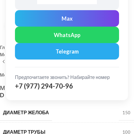
Max
Нажмите, чтобы увеличить
WhatsApp
Главная
Водосточные системы
Telegram
Металлические водосточные системы
Хомут трубы
МеталлПрофиль
Предпочитаете звонить? Набирайте номер
+7 (977) 294-70-96
МеталлПрофиль: Держатель трубы Foramina
D=100мм (на кирпич) PUR Ral 9010
ДИАМЕТР ЖЕЛОБА
150
ДИАМЕТР ТРУБЫ
100