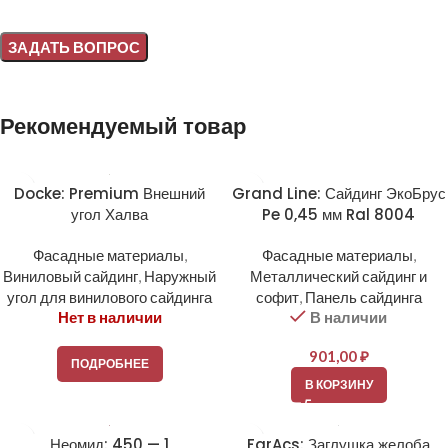
Alternative:
Рекомендуемый товар
Docke: Premium Внешний
Grand Line: Сайдинг ЭкоБрус
угол Халва
Pe 0,45 мм Ral 8004
Фасадные материалы
,
Фасадные материалы
,
Виниловый сайдинг
,
Наружный
Металлический сайдинг и
угол для винилового сайдинга
софит
,
Панель сайдинга
Нет в наличии
В наличии
901,00
₽
ПОДРОБНЕЕ
В КОРЗИНУ
Неомид: 450 — 1
FarAcs: Заглушка желоба