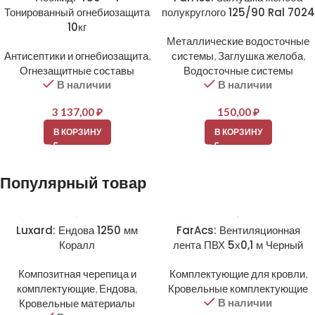
Тонированный огнебиозащита
полукруглого 125/90 Ral 7024
10кг
Металлические водосточные
Антисептики и огнебиозащита
,
системы
,
Заглушка желоба
,
Огнезащитные составы
Водосточные системы
В наличии
В наличии
3 137,00
₽
150,00
₽
В КОРЗИНУ
В КОРЗИНУ
Популярный товар
Luxard: Ендова 1250 мм
FarAcs: Вентиляционная
Коралл
лента ПВХ 5х0,1 м Черный
Композитная черепица и
Комплектующие для кровли
,
комплектующие
,
Ендова
,
Кровельные комплектующие
В наличии
Кровельные материалы