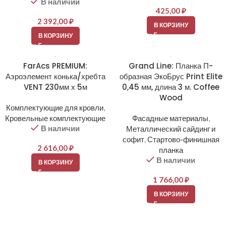
В наличии
425,00
₽
2 392,00
₽
В КОРЗИНУ
В КОРЗИНУ
FarAcs PREMIUM:
Grand Line: Планка П-
Аэроэлемент конька/хребта
образная ЭкоБрус Print Elite
VENT 230мм х 5м
0,45 мм, длина 3 м. Coffee
Wood
Комплектующие для кровли
,
Кровельные комплектующие
Фасадные материалы
,
В наличии
Металлический сайдинг и
софит
,
Стартово-финишная
2 616,00
₽
планка
В наличии
В КОРЗИНУ
1 766,00
₽
В КОРЗИНУ