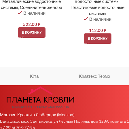
Металлические водосточные
Водосточные системы
,
системы
,
Соединитель желоба
Пластиковые водосточные
В наличии
системы
В наличии
522,00
₽
112,00
₽
В КОРЗИНУ
В КОРЗИНУ
Юта
Юматекс Термо
Магазин Кровли в Люберцах (Москва)
Балашиха, мкр. Салтыковка, ул Лесные Поляны, дом 128А, комната 1
+7 (926) 708-77-96