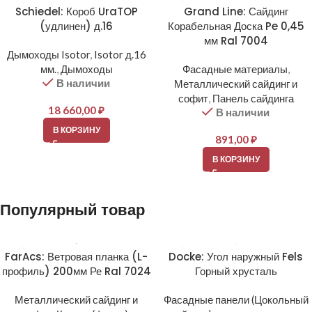
Schiedel: Короб UraTOP
Grand Line: Сайдинг
(удлинен) д.16
Корабельная Доска Pe 0,45
мм Ral 7004
Дымоходы Isotor
,
Isotor д.16
мм.
,
Дымоходы
Фасадные материалы
,
В наличии
Металлический сайдинг и
софит
,
Панель сайдинга
18 660,00
₽
В наличии
В КОРЗИНУ
891,00
₽
В КОРЗИНУ
Популярный товар
FarAcs: Ветровая планка (L-
Docke: Угол наружный Fels
профиль) 200мм Ре Ral 7024
Горный хрусталь
Металлический сайдинг и
Фасадные панели (Цокольный