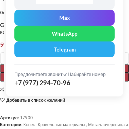
Grand Line
Max
Grand Line: Заглушка торцевая полукруглого
конька Pe Ral 3003
WhatsApp
590,00
₽
Telegram
Alternative:
В КОРЗИНУ
Предпочитаете звонить? Набирайте номер
ПОКУПКА В 1 КЛИК
+7 (977) 294-70-96
Добавить для сравнения
Добавить в список желаний
Артикул:
17900
Категории:
Конек
,
Кровельные материалы
,
Металлочерепица и