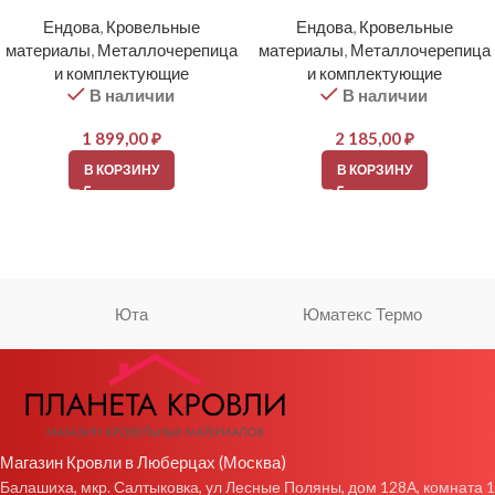
Ендова
,
Кровельные
Ендова
,
Кровельные
материалы
,
Металлочерепица
материалы
,
Металлочерепица
и комплектующие
и комплектующие
В наличии
В наличии
1 899,00
₽
2 185,00
₽
В КОРЗИНУ
В КОРЗИНУ
Юта
Юматекс Термо
Магазин Кровли в Люберцах (Москва)
Балашиха, мкр. Салтыковка, ул Лесные Поляны, дом 128А, комната 1