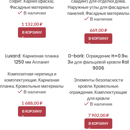
софит
,
Карниз (фаска)
,
сайдинг) для отделки дома
,
Фасадные материалы
Наружные углы для фасадных
В наличии
панелей
,
Фасадные материалы
В наличии
1 132,00
₽
669,00
₽
В КОРЗИНУ
В КОРЗИНУ
Luxard: Карнизная планка
D-bork: Ограждение H=0.9м.
1250 мм Алланит
3м для фальцевой кровли Ral
9006
Композитная черепица и
комплектующие
,
Карнизная
Элементы безопасности
планка
,
Кровельные материалы
кровли
,
Кровельные
В наличии
ограждения
,
Комплектующие
для кровли
1 688,00
₽
В наличии
В КОРЗИНУ
7 902,00
₽
В КОРЗИНУ