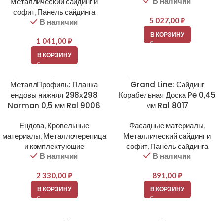
В наличии
Металлический сайдинг и
софит
,
Панель сайдинга
5 027,00
₽
В наличии
В КОРЗИНУ
1 041,00
₽
В КОРЗИНУ
МеталлПрофиль: Планка
Grand Line: Сайдинг
ендовы нижняя 298х298
Корабельная Доска Pe 0,45
Norman 0,5 мм Ral 9006
мм Ral 8017
Ендова
,
Кровельные
Фасадные материалы
,
материалы
,
Металлочерепица
Металлический сайдинг и
и комплектующие
софит
,
Панель сайдинга
В наличии
В наличии
2 330,00
₽
891,00
₽
В КОРЗИНУ
В КОРЗИНУ