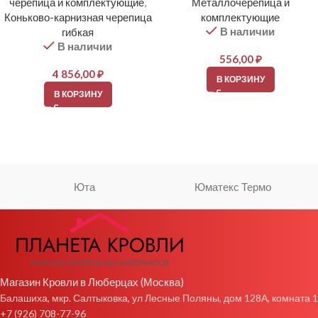
черепица и комплектующие
,
Металлочерепица и
Коньково-карнизная черепица
комплектующие
В наличии
гибкая
В наличии
556,00
₽
4 856,00
₽
В КОРЗИНУ
В КОРЗИНУ
Юта
Юматекс Термо
Магазин Кровли в Люберцах (Москва)
Балашиха, мкр. Салтыковка, ул Лесные Поляны, дом 128А, комната 1
+7 (926) 708-77-96