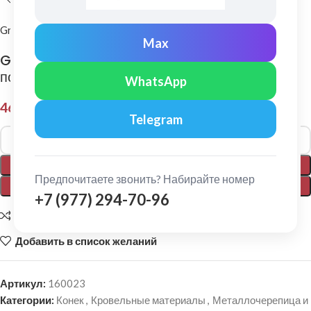
Grand Line
Max
Grand Line: Заглушка торцевая малого
полукруглого конька Pe Ral 8017
WhatsApp
463,00
₽
Telegram
Alternative:
В КОРЗИНУ
Предпочитаете звонить? Набирайте номер
ПОКУПКА В 1 КЛИК
+7 (977) 294-70-96
Добавить для сравнения
Добавить в список желаний
Артикул:
160023
Категории:
Конек
,
Кровельные материалы
,
Металлочерепица и