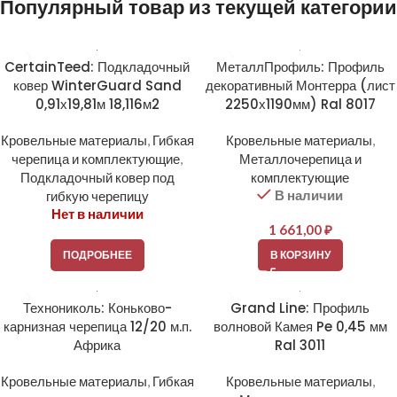
Популярный товар из текущей категории
CertainTeed: Подкладочный
МеталлПрофиль: Профиль
ковер WinterGuard Sand
декоративный Монтерра (лист
0,91х19,81м 18,116м2
2250х1190мм) Ral 8017
Кровельные материалы
,
Гибкая
Кровельные материалы
,
черепица и комплектующие
,
Металлочерепица и
Подкладочный ковер под
комплектующие
В наличии
гибкую черепицу
Нет в наличии
1 661,00
₽
ПОДРОБНЕЕ
В КОРЗИНУ
Технониколь: Коньково-
Grand Line: Профиль
карнизная черепица 12/20 м.п.
волновой Камея Pe 0,45 мм
Африка
Ral 3011
Кровельные материалы
,
Гибкая
Кровельные материалы
,