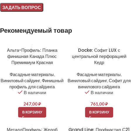
Alternative:
Рекомендуемый товар
Альта-Профиль: Планка
Docke: Софит LUX с
финишная Канада Плюс
центральной перфорацией
Премимиум Красная
Кедр
Фасадные материалы
,
Фасадные материалы
,
Виниловый сайдинг
,
Финишный
Виниловый сайдинг
,
Софит для
профиль для сайдинга
винилового сайдинга
В наличии
В наличии
247,00
₽
761,00
₽
В КОРЗИНУ
В КОРЗИНУ
МеталлПрофиль: Желоб
Grand Line: Профнастил С21