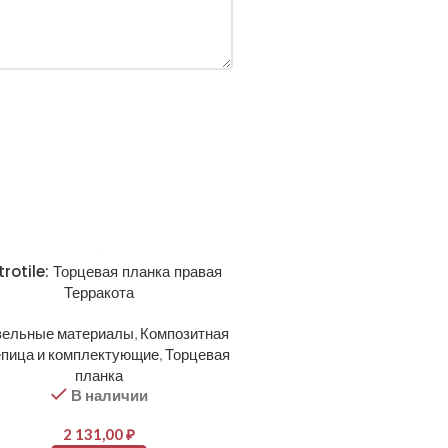
rotile: Торцевая планка правая
Терракота
вельные материалы
,
Композитная
епица и комплектующие
,
Торцевая
планка
В наличии
2 131,00
₽