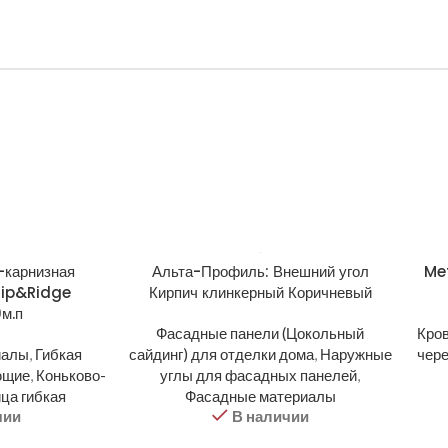
-карнизная
Альта-Профиль: Внешний угол
Met
Hip&Ridge
Кирпич клинкерный Коричневый
0м.п
Фасадные панели (Цокольный
Кро
иалы
,
Гибкая
сайдинг) для отделки дома
,
Наружные
чер
ющие
,
Коньково-
углы для фасадных панелей
,
ца гибкая
Фасадные материалы
чии
В наличии