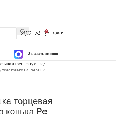
0
0,00
₽
Заказать звонок
епица и комплектующие
углого конька Pe Ral 5002
шка торцевая
о конька Pe