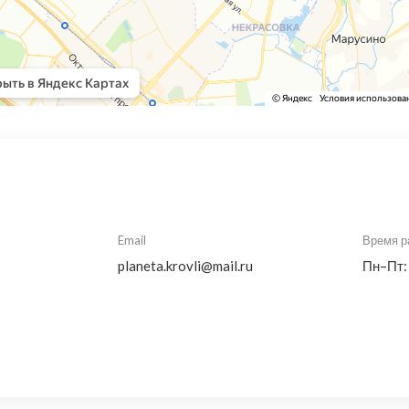
Email
Время р
planeta.krovli@mail.ru
Пн–Пт: