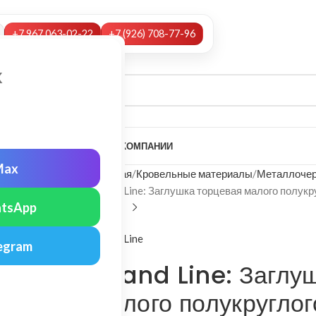
+7 967 063-02-22
+7 (926) 708-77-96
х
А
НАШИ УСЛУГИ
МОНТАЖ
О КОМПАНИИ
Max
Главная
Кровельные материалы
Металлочер
Grand Line: Заглушка торцевая малого полукр
tsApp
Grand Line
egram
Grand Line: Заглу
малого полукруглог