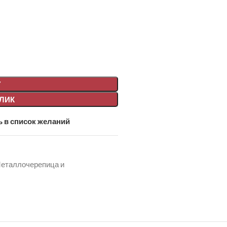
У
КЛИК
 в список желаний
еталлочерепица и