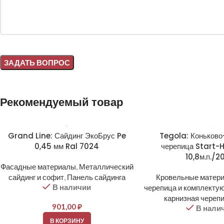
Alternative:
Рекомендуемый товар
Grand Line: Сайдинг ЭкоБрус Pe
Tegola: Коньково
0,45 мм Ral 7024
черепица Start-
10,8м.п./2
Фасадные материалы
,
Металлический
сайдинг и софит
,
Панель сайдинга
Кровельные матер
В наличии
черепица и комплекту
карнизная черепи
901,00
₽
В нали
В КОРЗИНУ