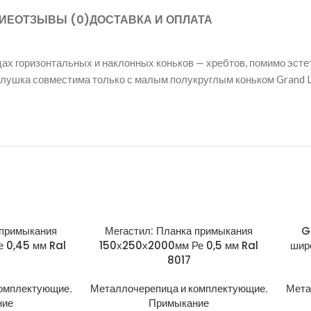
ИЕ
ОТЗЫВЫ (0)
ДОСТАВКА И ОПЛАТА
цах горизонтальных и наклонных коньков — хребтов, помимо эст
аглушка совместима только с малым полукруглым коньком Grand L
 примыкания
Мегастил: Планка примыкания
G
 0,45 мм Ral
150х250х2000мм Ре 0,5 мм Ral
шир
8017
комплектующие
,
Металлочерепица и комплектующие
,
Мета
ние
Примыкание