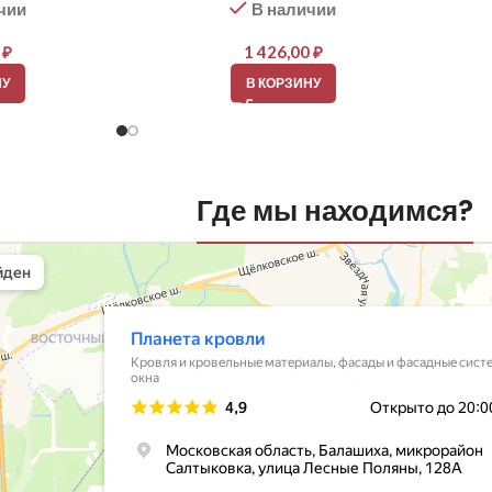
чии
В наличии
0
₽
1 426,00
₽
НУ
В КОРЗИНУ
Где мы находимся?
вли
овельные материалы в Балашихе
шихе