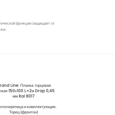
етической функции защищает от
ine.
rand Line: Планка торцевая
Grand Line: Планка тор
окая 150х100 L=2м Drap 0,45
широкая 150х100 L=2м Sati
мм Ral 8017
Ral 3009
ллочерепица и комплектующие
,
Металлочерепица и компле
Торец (фронтон)
Торец (фронтон)