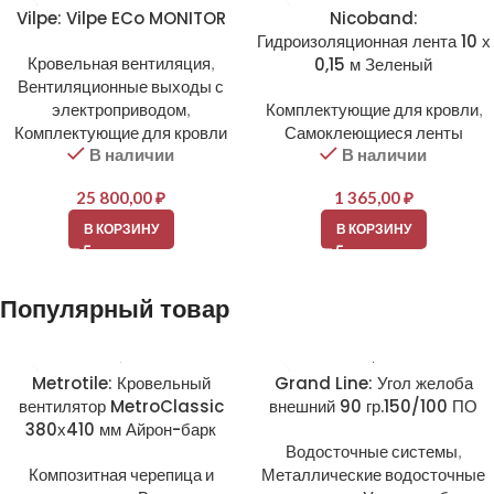
Vilpe: Vilpe ECo MONITOR
Nicoband:
Гидроизоляционная лента 10 х
Кровельная вентиляция
,
0,15 м Зеленый
Вентиляционные выходы с
электроприводом
,
Комплектующие для кровли
,
Комплектующие для кровли
Самоклеющиеся ленты
В наличии
В наличии
25 800,00
₽
1 365,00
₽
В КОРЗИНУ
В КОРЗИНУ
Популярный товар
Metrotile: Кровельный
Grand Line: Угол желоба
вентилятор MetroClassic
внешний 90 гр.150/100 ПО
380х410 мм Айрон-барк
Водосточные системы
,
Композитная черепица и
Металлические водосточные