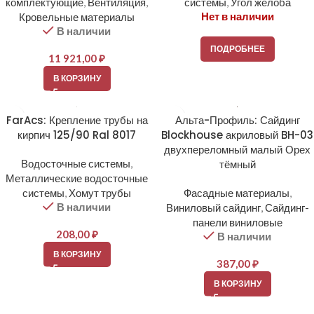
комплектующие
,
Вентиляция
,
системы
,
Угол желоба
Нет в наличии
Кровельные материалы
В наличии
ПОДРОБНЕЕ
11 921,00
₽
В КОРЗИНУ
FarAcs: Крепление трубы на
Альта-Профиль: Сайдинг
кирпич 125/90 Ral 8017
Blockhouse акриловый BH-03
двухпереломный малый Орех
Водосточные системы
,
тёмный
Металлические водосточные
системы
,
Хомут трубы
Фасадные материалы
,
В наличии
Виниловый сайдинг
,
Сайдинг-
панели виниловые
208,00
₽
В наличии
В КОРЗИНУ
387,00
₽
В КОРЗИНУ