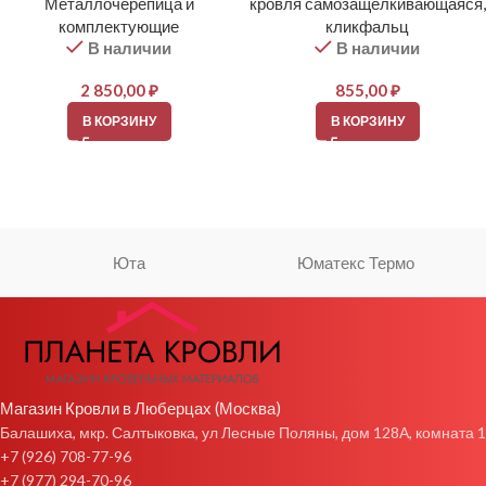
Металлочерепица и
кровля самозащелкивающаяся,
комплектующие
кликфальц
В наличии
В наличии
2 850,00
₽
855,00
₽
В КОРЗИНУ
В КОРЗИНУ
Юта
Юматекс Термо
Магазин Кровли в Люберцах (Москва)
Балашиха, мкр. Салтыковка, ул Лесные Поляны, дом 128А, комната 1
+7 (926) 708-77-96
+7 (977) 294-70-96