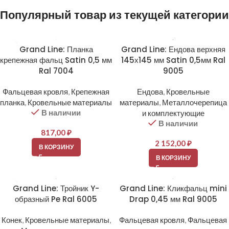
Популярный товар из текущей категории
Grand Line: Планка
Grand Line: Ендова верхняя
крепежная фальц Satin 0,5 мм
145х145 мм Satin 0,5мм Ral
Ral 7004
9005
Фальцевая кровля
,
Крепежная
Ендова
,
Кровельные
планка
,
Кровельные материалы
материалы
,
Металлочерепица
В наличии
и комплектующие
В наличии
817,00
₽
2 152,00
₽
В КОРЗИНУ
В КОРЗИНУ
Grand Line: Тройник Y-
Grand Line: Кликфальц mini
образный Pe Ral 6005
Drap 0,45 мм Ral 9005
Конек
,
Кровельные материалы
,
Фальцевая кровля
,
Фальцевая