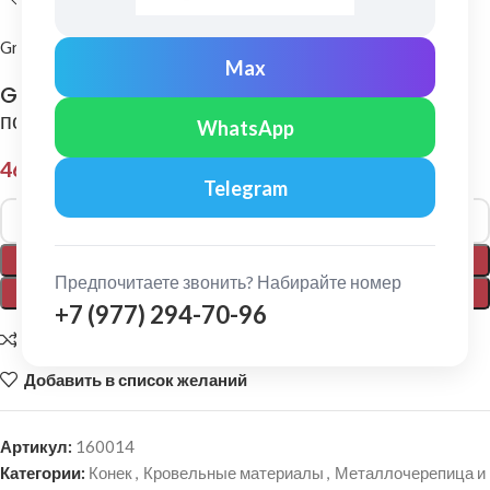
Grand Line
Max
Grand Line: Заглушка торцевая малого
полукруглого конька Pe Ral 3003
WhatsApp
463,00
₽
Telegram
Alternative:
В КОРЗИНУ
Предпочитаете звонить? Набирайте номер
ПОКУПКА В 1 КЛИК
+7 (977) 294-70-96
Добавить для сравнения
Добавить в список желаний
Артикул:
160014
Категории:
Конек
,
Кровельные материалы
,
Металлочерепица и