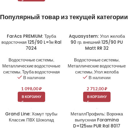
Популярный товар из текущей категории
FarAcs PREMIUM: Труба
Aquasystem: Угол желоба
водосточная 125/90 L=1м Ral
90 гр. внешний 125/90 PU
7024
Matt RR 32
Водосточные системы
,
Водосточные системы
,
Металлические водосточные
Металлические водосточные
системы
,
Труба водосточная
системы
,
Угол желоба
В наличии
В наличии
1 098,00
₽
2 712,00
₽
В КОРЗИНУ
В КОРЗИНУ
Grand Line: Хомут трубы
МеталлПрофиль: Воронка
Классик ПВХ Шоколад
выпускная Foramina
D=125мм PUR Ral 8017