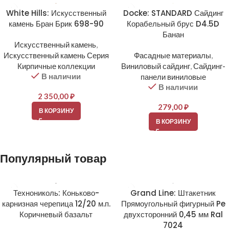
White Hills: Искусственный
Docke: STANDARD Сайдинг
камень Бран Брик 698-90
Корабельный брус D4.5D
Банан
Искусственный камень
,
Искусственный камень Серия
Фасадные материалы
,
Кирпичные коллекции
Виниловый сайдинг
,
Сайдинг-
В наличии
панели виниловые
В наличии
2 350,00
₽
279,00
₽
В КОРЗИНУ
В КОРЗИНУ
Популярный товар
Технониколь: Коньково-
Grand Line: Штакетник
карнизная черепица 12/20 м.п.
Прямоугольный фигурный Pe
Коричневый базальт
двухсторонний 0,45 мм Ral
7024