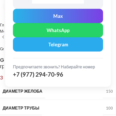
Нажмите, чтобы увеличить
Max
Главная
Водосточные системы
WhatsApp
Металлические водосточные системы
Угол желоба
Telegram
Grand Line
Grand Line: Угол желоба внешний 135
гр.150/100 Rooftop dRain Ral 7024
Предпочитаете звонить? Набирайте номер
+7 (977) 294-70-96
3 873,00
₽
ДИАМЕТР ЖЕЛОБА
150
ДИАМЕТР ТРУБЫ
100