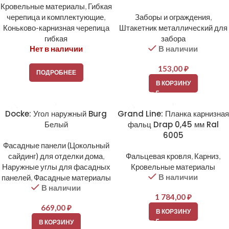
Кровельные материалы
,
Гибкая
черепица и комплектующие
,
Заборы и ограждения
,
Коньково-карнизная черепица
Штакетник металлический для
гибкая
забора
Нет в наличии
В наличии
153,00
₽
ПОДРОБНЕЕ
В КОРЗИНУ
Docke: Угол наружный Burg
Grand Line: Планка карнизная
Белый
фальц Drap 0,45 мм Ral
6005
Фасадные панели (Цокольный
сайдинг) для отделки дома
,
Фальцевая кровля
,
Карниз
,
Наружные углы для фасадных
Кровельные материалы
В наличии
панелей
,
Фасадные материалы
В наличии
1 784,00
₽
669,00
₽
В КОРЗИНУ
В КОРЗИНУ