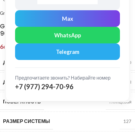
Grand Line
Max
Grand Line: Угол желоба прямоуг внутренний
90гр Vortex Pe RR 32
WhatsApp
669,00
₽
Telegram
ДИАМЕТР ЖЕЛОБА
126*100
Предпочитаете звонить? Набирайте номер
ДИАМЕТР ТРУБЫ
102*78
+7 (977) 294-70-96
ПОВЕРХНОСТЬ
Глянцевая
РАЗМЕР СИСТЕМЫ
127