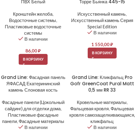
ПВХ Белый
Торре Бьянка 445-15
Кронштейн желоба
,
Искусственный камень
,
Водосточные системы
,
Искусственный камень Серия
Пластиковые водосточные
Special Edition
В наличии
системы
В наличии
1 550,00
₽
86,00
₽
В КОРЗИНУ
В КОРЗИНУ
Grand Line: Фасадная панель
Grand Line: Кликфальц Pro
ЯФАСАД Екатерининский
Gofr GreenCoat Pural Matt
камень Слоновая кость
0,5 мм RR 33
Фасадные панели (Цокольный
Кровельные материалы
,
сайдинг) для отделки дома
,
Фальцевая кровля
,
Фальцевая
Пластиковые фасадные
кровля самозащелкивающаяся,
панели
,
Фасадные материалы
кликфальц
В наличии
В наличии