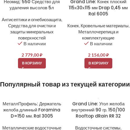
Неомид: 550 Средство для
Grand Line: Конек плоский
удаления высолов 5л
115х30х115 мм Drap 0,45 мм
Ral 6005
Антисептики и огнебиозащита
,
Средства для очистки и
Конек
,
Кровельные материалы
,
защиты минеральных
Металлочерепица и
поверхностей
комплектующие
В наличии
В наличии
2 779,00
₽
2 156,00
₽
В КОРЗИНУ
В КОРЗИНУ
Популярный товар из текущей категории
МеталлПрофиль: Держатель
Grand Line: Угол желоба
желоба длинный Foramina
внутренний 90 гр. 150/100
D=150 мм. Ral 3005
Rooftop dRain RR 32
Металлические водосточные
Водосточные системы
,