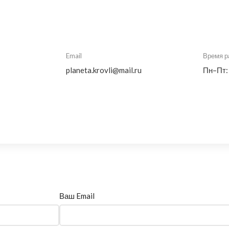
Email
Время р
planeta.krovli@mail.ru
Пн–Пт:
Ваш Email