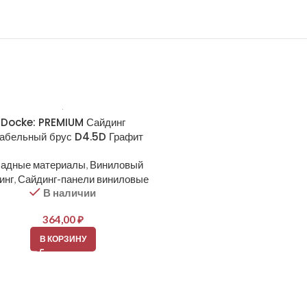
Docke: PREMIUM Сайдинг
Docke: PREMIUM Сайд
абельный брус D4.5D Графит
Корабельный брус D4.5D
адные материалы
,
Виниловый
Фасадные материалы
,
Вин
инг
,
Сайдинг-панели виниловые
сайдинг
,
Сайдинг-панели ви
В наличии
В наличии
364,00
₽
364,00
₽
В КОРЗИНУ
В КОРЗИНУ