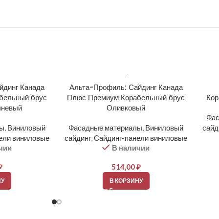
йдинг Канада
Альта-Профиль: Сайдинг Канада
бельный брус
Плюс Премиум Корабельный брус
Кор
чневый
Оливковый
Фас
лы
,
Виниловый
Фасадные материалы
,
Виниловый
сайд
ели виниловые
сайдинг
,
Сайдинг-панели виниловые
чии
В наличии
₽
514,00
₽
НУ
В КОРЗИНУ