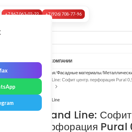
+7 967 063-02-22
+7 (926) 708-77-96
х
А
НАШИ УСЛУГИ
МОНТАЖ
О КОМПАНИИ
Max
Главная
Фасадные материалы
Металлически
Grand Line: Софит центр. перфорация Pural 0
tsApp
Grand Line
egram
Grand Line: Софит
перфорация Pural 