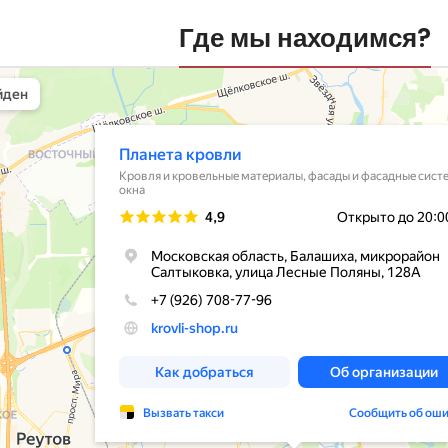
Где мы находимся?
вли
овельные материалы в Балашихе
шихе