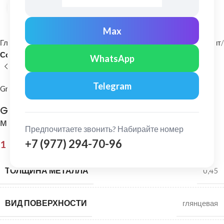
Нажмите, чтобы увеличить
Max
Главная
Фасадные материалы
Металлический сайдинг и софит
Софит
WhatsApp
Telegram
Grand Line
Grand Line: Софит без перфорации Pe 0,45
мм RR 32
Предпочитаете звонить? Набирайте номер
+7 (977) 294-70-96
1 034,00
₽
ТОЛЩИНА МЕТАЛЛА
0,45
ВИД ПОВЕРХНОСТИ
глянцевая