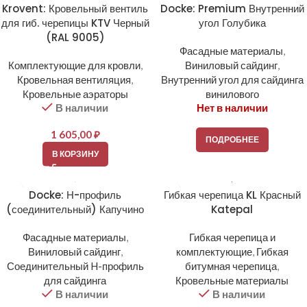
Krovent: Кровельный вентиль
Docke: Premium Внутренний
для гиб. черепицы KTV Черный
угол Голубика
(RAL 9005)
Фасадные материалы
,
Комплектующие для кровли
,
Виниловый сайдинг
,
Кровельная вентиляция
,
Внутренний угол для сайдинга
Кровельные аэраторы
винилового
В наличии
Нет в наличии
1 605,00
₽
ПОДРОБНЕЕ
В КОРЗИНУ
Docke: Н-профиль
Гибкая черепица KL Красный
(соединительный) Капучино
Katepal
Фасадные материалы
,
Гибкая черепица и
Виниловый сайдинг
,
комплектующие
,
Гибкая
Соединительный H-профиль
битумная черепица
,
для сайдинга
Кровельные материалы
В наличии
В наличии