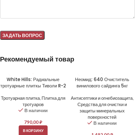
Alternative:
Рекомендуемый товар
White Hills: Радиальные
Неомид: 640 Очиститель
тротуарные плиткы Тиволи R-2
винилового сайдинга 5кг
Тротуарная плитка
,
Плитка для
Антисептики и огнебиозащита
,
тротуаров
Средства для очистки и
В наличии
защиты минеральных
поверхностей
790,00
₽
В наличии
В КОРЗИНУ
1 482,00
₽