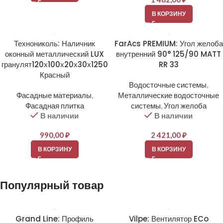
В КОРЗИНУ
Технониколь: Наличник
FarAcs PREMIUM: Угол желоба
оконный металлический LUX
внутренний 90° 125/90 MATT
гранулят120х100х20х30х1250
RR 33
Красный
Водосточные системы
,
Фасадные материалы
,
Металлические водосточные
Фасадная плитка
системы
,
Угол желоба
В наличии
В наличии
990,00
₽
2 421,00
₽
В КОРЗИНУ
В КОРЗИНУ
Популярный товар
Grand Line: Профиль
Vilpe: Вентилятор ECo