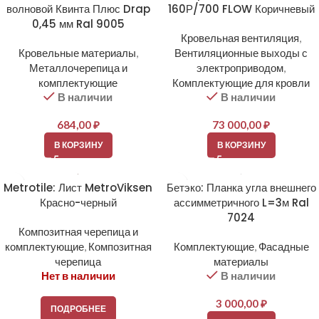
волновой Квинта Плюс Drap
160Р/700 FLOW Коричневый
0,45 мм Ral 9005
Кровельная вентиляция
,
Кровельные материалы
,
Вентиляционные выходы с
Металлочерепица и
электроприводом
,
комплектующие
Комплектующие для кровли
В наличии
В наличии
684,00
₽
73 000,00
₽
В КОРЗИНУ
В КОРЗИНУ
Metrotile: Лист MetroViksen
Бетэко: Планка угла внешнего
Красно-черный
ассимметричного L=3м Ral
7024
Композитная черепица и
комплектующие
,
Композитная
Комплектующие
,
Фасадные
черепица
материалы
Нет в наличии
В наличии
3 000,00
₽
ПОДРОБНЕЕ