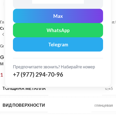
Нажмите, чтобы увеличить
Max
Главная
Фасадные материалы
Металлический сайдинг и софит
Софит
WhatsApp
Telegram
Grand Line
Grand Line: Софит без перфорации Pe 0,45
мм Ral 6002
Предпочитаете звонить? Набирайте номер
+7 (977) 294-70-96
1 034,00
₽
ТОЛЩИНА МЕТАЛЛА
0,45
ВИД ПОВЕРХНОСТИ
глянцевая