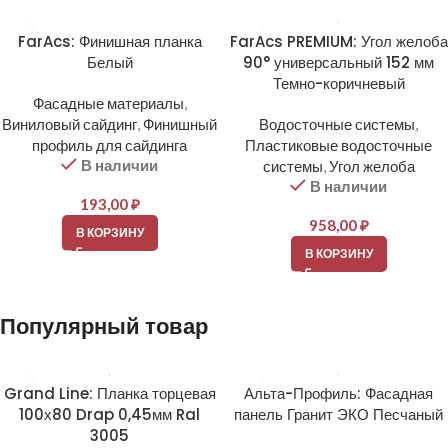
FarAcs: Финишная планка
FarAcs PREMIUM: Угол желоба
Белый
90° универсальный 152 мм
Темно-коричневый
Фасадные материалы
,
Виниловый сайдинг
,
Финишный
Водосточные системы
,
профиль для сайдинга
Пластиковые водосточные
В наличии
системы
,
Угол желоба
В наличии
193,00
₽
958,00
₽
В КОРЗИНУ
В КОРЗИНУ
Популярный товар
Grand Line: Планка торцевая
Альта-Профиль: Фасадная
100х80 Drap 0,45мм Ral
панель Гранит ЭКО Песчаный
3005