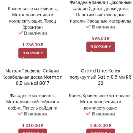
Фасадные панели (Цокольный
Кровельные материалы
,
сайдинг) для отделки дома
,
Металлочерепица и
Пластиковые фасадные
комплектующие
,
Торец
панели
,
Фасадные материалы
В наличии
(фронтон)
В наличии
596,00
₽
1 736,00
₽
В КОРЗИНУ
В КОРЗИНУ
МеталлПрофиль: Сайдинг
Grand Line: Конек
Корабельная доска Norman
полукруглый Satin 0,5 мм RR
0,5 мм Ral 8017
32
Фасадные материалы
,
Конек
,
Кровельные материалы
,
Металлический сайдинг и
Металлочерепица и
софит
,
Панель сайдинга
комплектующие
В наличии
В наличии
1 010,00
₽
2 852,00
₽