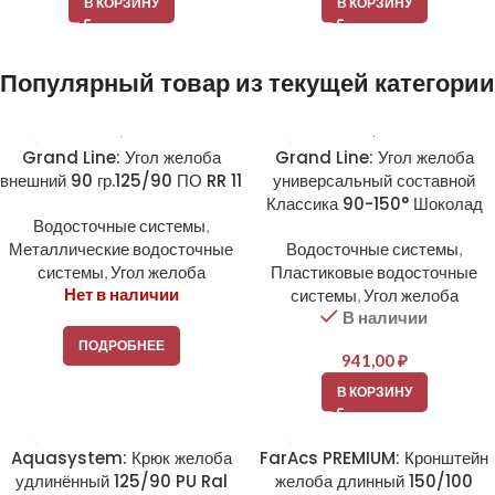
В КОРЗИНУ
В КОРЗИНУ
Популярный товар из текущей категории
Grand Line: Угол желоба
Grand Line: Угол желоба
внешний 90 гр.125/90 ПО RR 11
универсальный составной
Классика 90-150° Шоколад
Водосточные системы
,
Металлические водосточные
Водосточные системы
,
системы
,
Угол желоба
Пластиковые водосточные
Нет в наличии
системы
,
Угол желоба
В наличии
ПОДРОБНЕЕ
941,00
₽
В КОРЗИНУ
Aquasystem: Крюк желоба
FarAcs PREMIUM: Кронштейн
удлинённый 125/90 PU Ral
желоба длинный 150/100