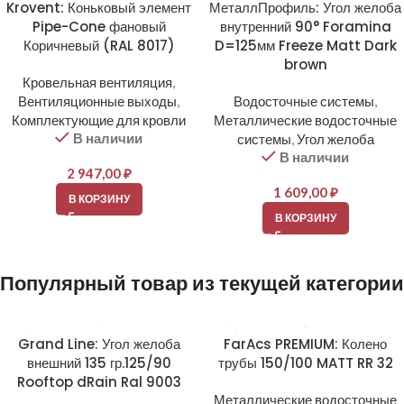
Krovent: Коньковый элемент
МеталлПрофиль: Угол желоба
Pipe-Cone фановый
внутренний 90° Foramina
Коричневый (RAL 8017)
D=125мм Freeze Matt Dark
brown
Кровельная вентиляция
,
Вентиляционные выходы
,
Водосточные системы
,
Комплектующие для кровли
Металлические водосточные
В наличии
системы
,
Угол желоба
В наличии
2 947,00
₽
1 609,00
₽
В КОРЗИНУ
В КОРЗИНУ
Популярный товар из текущей категории
Grand Line: Угол желоба
FarAcs PREMIUM: Колено
внешний 135 гр.125/90
трубы 150/100 MATT RR 32
Rooftop dRain Ral 9003
Металлические водосточные