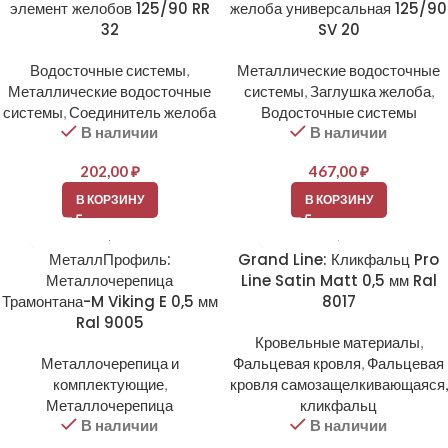
элемент желобов 125/90 RR
желоба универсальная 125/90
32
SV 20
Водосточные системы
,
Металлические водосточные
Металлические водосточные
системы
,
Заглушка желоба
,
системы
,
Соединитель желоба
Водосточные системы
В наличии
В наличии
202,00
₽
467,00
₽
В КОРЗИНУ
В КОРЗИНУ
МеталлПрофиль:
Grand Line: Кликфальц Pro
Металлочерепица
Line Satin Matt 0,5 мм Ral
Трамонтана-M Viking E 0,5 мм
8017
Ral 9005
Кровельные материалы
,
Металлочерепица и
Фальцевая кровля
,
Фальцевая
комплектующие
,
кровля самозащелкивающаяся,
Металлочерепица
кликфальц
В наличии
В наличии