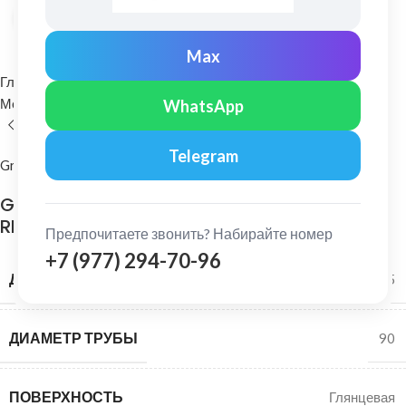
Нажмите, чтобы увеличить
Max
Главная
Водосточные системы
Металлические водосточные системы
Соединитель желоба
WhatsApp
Telegram
Grand Line
Grand Line: Соединитель желоба 125/90 ПО
RR 29
Предпочитаете звонить? Набирайте номер
+7 (977) 294-70-96
ДИАМЕТР ЖЕЛОБА
125
ДИАМЕТР ТРУБЫ
90
ПОВЕРХНОСТЬ
Глянцевая