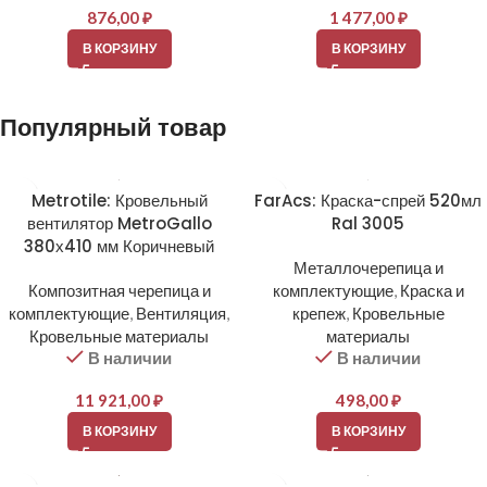
876,00
₽
1 477,00
₽
В КОРЗИНУ
В КОРЗИНУ
Популярный товар
Metrotile: Кровельный
FarAcs: Краска-спрей 520мл
вентилятор MetroGallo
Ral 3005
380х410 мм Коричневый
Металлочерепица и
Композитная черепица и
комплектующие
,
Краска и
комплектующие
,
Вентиляция
,
крепеж
,
Кровельные
Кровельные материалы
материалы
В наличии
В наличии
11 921,00
₽
498,00
₽
В КОРЗИНУ
В КОРЗИНУ