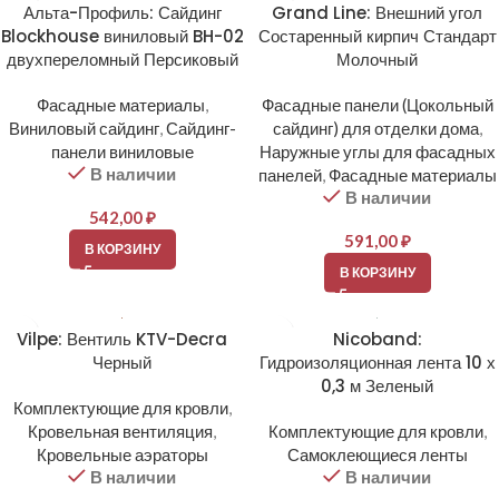
Альта-Профиль: Сайдинг
Grand Line: Внешний угол
Blockhouse виниловый BH-02
Состаренный кирпич Стандарт
двухпереломный Персиковый
Молочный
Фасадные материалы
,
Фасадные панели (Цокольный
Виниловый сайдинг
,
Сайдинг-
сайдинг) для отделки дома
,
панели виниловые
Наружные углы для фасадных
В наличии
панелей
,
Фасадные материалы
В наличии
542,00
₽
591,00
₽
В КОРЗИНУ
В КОРЗИНУ
Vilpe: Вентиль KTV-Decra
Nicoband:
Черный
Гидроизоляционная лента 10 х
0,3 м Зеленый
Комплектующие для кровли
,
Кровельная вентиляция
,
Комплектующие для кровли
,
Кровельные аэраторы
Самоклеющиеся ленты
В наличии
В наличии