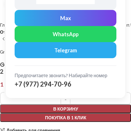
Нажмите, чтобы увеличить
Max
Главная
Фасадные материалы
Металлический сайдинг и софит
Отлив
WhatsApp
Telegram
Grand Line
Grand Line: Отлив простой 150 Drap 0,45 мм
2 м.
Предпочитаете звонить? Набирайте номер
+7 (977) 294-70-96
1 455,00
₽
Alternative:
В КОРЗИНУ
ПОКУПКА В 1 КЛИК
Добавить для сравнения