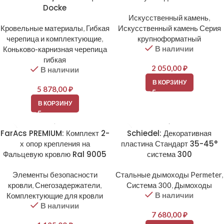
Docke
Искусственный камень
,
Кровельные материалы
,
Гибкая
Искусственный камень Серия
черепица и комплектующие
,
крупноформатный
В наличии
Коньково-карнизная черепица
гибкая
2 050,00
₽
В наличии
В КОРЗИНУ
5 878,00
₽
В КОРЗИНУ
FarAcs PREMIUM: Комплект 2-
Schiedel: Декоративная
х опор крепления на
пластина Стандарт 35-45°
Фальцевую кровлю Ral 9005
система 300
Элементы безопасности
Стальные дымоходы Permeter
,
кровли
,
Снегозадержатели
,
Система 300
,
Дымоходы
В наличии
Комплектующие для кровли
В наличии
7 680,00
₽