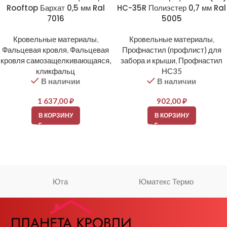
Rooftop Бархат 0,5 мм Ral
HC-35R Полиэстер 0,7 мм Ral
7016
5005
Кровельные материалы
,
Кровельные материалы
,
Фальцевая кровля
,
Фальцевая
Профнастил (профлист) для
кровля самозащелкивающаяся,
забора и крыши
,
Профнастил
кликфальц
НС35
В наличии
В наличии
1 637,00
₽
902,00
₽
В КОРЗИНУ
В КОРЗИНУ
Юта
Юматекс Термо