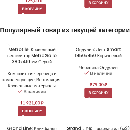
1 125,00
₽
В КОРЗИНУ
В КОРЗИНУ
Популярный товар из текущей категории
Metrotile: Кровельный
Ондулин: Лист Smart
вентилятор MetroGallo
1950х950 Коричневый
380х410 мм Серый
Черепица Ондулин
В наличии
Композитная черепица и
комплектующие
,
Вентиляция
,
879,00
₽
Кровельные материалы
В наличии
В КОРЗИНУ
11 921,00
₽
В КОРЗИНУ
Grand Line: Кликфальц
Grand Line: Профнастил (м2)