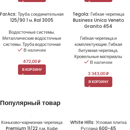
FarAcs: Труба соединительная
Tegola: Гибкая черепица
125/90 1 м. Ral 3005
Business Unica Veneto
Granito 454
Водосточные системы
,
Металлические водосточные
Гибкая черепица и
системы
,
Труба водосточная
комплектующие
,
Гибкая
В наличии
битумная черепица
,
Кровельные материалы
472,00
₽
В наличии
В КОРЗИНУ
3 343,00
₽
В КОРЗИНУ
Популярный товар
Коньково-карнизная черепица
White Hills: Угловая плитка
Premium 11/22 п.м. Кофе
Рутланд 600-45