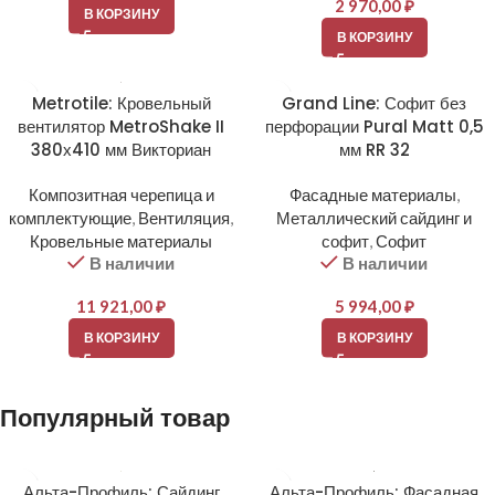
2 970,00
₽
В КОРЗИНУ
В КОРЗИНУ
Metrotile: Кровельный
Grand Line: Софит без
вентилятор MetroShake II
перфорации Pural Matt 0,5
380х410 мм Викториан
мм RR 32
Композитная черепица и
Фасадные материалы
,
комплектующие
,
Вентиляция
,
Металлический сайдинг и
Кровельные материалы
софит
,
Софит
В наличии
В наличии
11 921,00
₽
5 994,00
₽
В КОРЗИНУ
В КОРЗИНУ
Популярный товар
Альта-Профиль: Сайдинг
Альта-Профиль: Фасадная