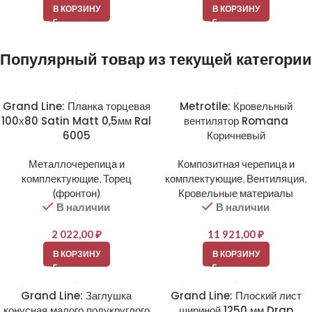
В КОРЗИНУ
В КОРЗИНУ
Популярный товар из текущей категории
Grand Line: Планка торцевая
Metrotile: Кровельный
100х80 Satin Matt 0,5мм Ral
вентилятор Romana
6005
Коричневый
Металлочерепица и
Композитная черепица и
комплектующие
,
Торец
комплектующие
,
Вентиляция
,
(фронтон)
Кровельные материалы
В наличии
В наличии
2 022,00
₽
11 921,00
₽
В КОРЗИНУ
В КОРЗИНУ
Grand Line: Заглушка
Grand Line: Плоский лист
конусная малого полукруглого
шириной 1250 мм Drap