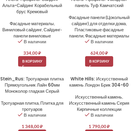
Альта-Сайдинг Корабельный
панель Туф Камчатский
брус Кремовый
Фасадные панели (Цокольный
Фасадные материалы
,
сайдинг) для отделки дома
,
Виниловый сайдинг
,
Сайдинг-
Пластиковые фасадные
панели виниловые
панели
,
Фасадные материалы
В наличии
В наличии
334,00
₽
624,00
₽
В КОРЗИНУ
В КОРЗИНУ
Stein_Rus: Тротуарная плитка
White Hills: Искусственный
Прямоугольник Лайн 60мм
камень Лондон Брик 304-60
Моноколор гладкая Серый
Искусственный камень
,
Тротуарная плитка
,
Плитка для
Искусственный камень Серия
тротуаров
Кирпичные коллекции
В наличии
В наличии
1 348,00
₽
1 790,00
₽