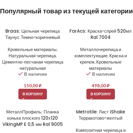
Популярный товар из текущей категории
Braas: Цельная черепица
FarAcs: Краска-спрей 520мл
Таунус Темно-коричневый
Ral 7004
Кровельные материалы
,
Металлочерепица и
Натуральная черепица
,
комплектующие
,
Краска и
Цементно-песчаная черепица
крепеж
,
Кровельные
натуральная
материалы
В наличии
В наличии
150,00
₽
498,00
₽
В КОРЗИНУ
В КОРЗИНУ
МеталлПрофиль: Планка
Metrotile: Лист iShake
конька плоского 120х120
Терракотово-желтый
VikingMP E 0,5 мм Ral 9005
Композитная черепица и