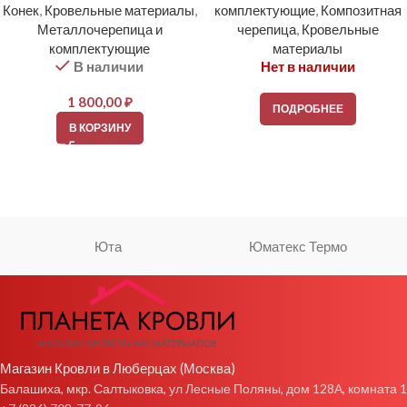
Конек
,
Кровельные материалы
,
комплектующие
,
Композитная
Металлочерепица и
черепица
,
Кровельные
комплектующие
материалы
В наличии
Нет в наличии
1 800,00
₽
ПОДРОБНЕЕ
В КОРЗИНУ
Юта
Юматекс Термо
Магазин Кровли в Люберцах (Москва)
Балашиха, мкр. Салтыковка, ул Лесные Поляны, дом 128А, комната 1