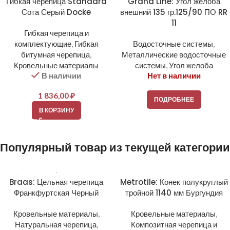
Гибкая черепица Standard
Grand Line: Угол желоба
Сота Серый Docke
внешний 135 гр.125/90 ПО RR
11
Гибкая черепица и
комплектующие
,
Гибкая
Водосточные системы
,
битумная черепица
,
Металлические водосточные
Кровельные материалы
системы
,
Угол желоба
В наличии
Нет в наличии
1 836,00
₽
ПОДРОБНЕЕ
В КОРЗИНУ
Популярный товар из текущей категории
Braas: Цельная черепица
Metrotile: Конек полукруглый
Франкфуртская Черный
тройной 1140 мм Бургундия
Кровельные материалы
,
Кровельные материалы
,
Натуральная черепица
,
Композитная черепица и