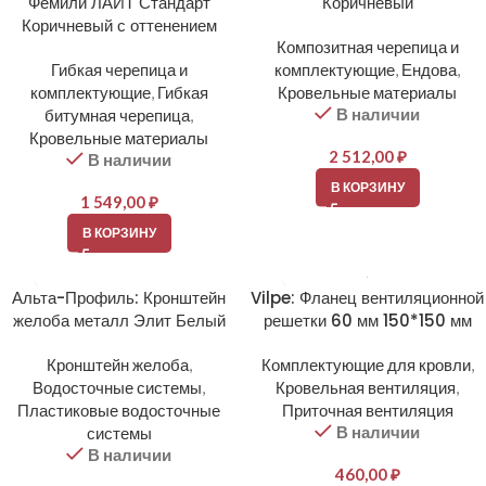
Фемили ЛАЙТ Стандарт
Коричневый
Коричневый с оттенением
Композитная черепица и
Гибкая черепица и
комплектующие
,
Ендова
,
комплектующие
,
Гибкая
Кровельные материалы
В наличии
битумная черепица
,
Кровельные материалы
2 512,00
₽
В наличии
В КОРЗИНУ
1 549,00
₽
В КОРЗИНУ
Альта-Профиль: Кронштейн
Vilpe: Фланец вентиляционной
желоба металл Элит Белый
решетки 60 мм 150*150 мм
Кронштейн желоба
,
Комплектующие для кровли
,
Водосточные системы
,
Кровельная вентиляция
,
Пластиковые водосточные
Приточная вентиляция
В наличии
системы
В наличии
460,00
₽