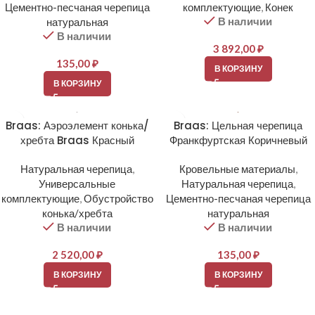
Цементно-песчаная черепица
комплектующие
,
Конек
В наличии
натуральная
В наличии
3 892,00
₽
135,00
₽
В КОРЗИНУ
В КОРЗИНУ
Braas: Аэроэлемент конька/
Braas: Цельная черепица
хребта Braas Красный
Франкфуртская Коричневый
Натуральная черепица
,
Кровельные материалы
,
Универсальные
Натуральная черепица
,
комплектующие
,
Обустройство
Цементно-песчаная черепица
конька/хребта
натуральная
В наличии
В наличии
2 520,00
₽
135,00
₽
В КОРЗИНУ
В КОРЗИНУ