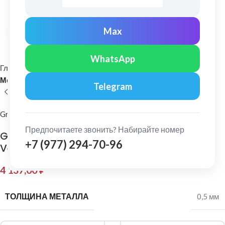
Max
Нажмите, чтобы увеличить
WhatsApp
Главная
Кровельные материалы
Металлочерепица и комплектующие
Telegram
Grand Line
Предпочитаете звонить? Набирайте номер
Grand Line: Конек плоский 150х40х150 мм
+7 (977) 294-70-96
Velur Х 0,5 мм Ral 7024
4 137,00
₽
ТОЛЩИНА МЕТАЛЛА
0,5 мм