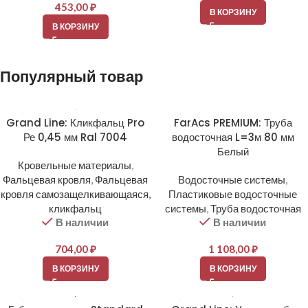
453,00
₽
В КОРЗИНУ
В КОРЗИНУ
Популярный товар
Grand Line: Кликфальц Pro
FarAcs PREMIUM: Труба
Ре 0,45 мм Ral 7004
водосточная L=3м 80 мм
Белый
Кровельные материалы
,
Фальцевая кровля
,
Фальцевая
Водосточные системы
,
кровля самозащелкивающаяся,
Пластиковые водосточные
кликфальц
системы
,
Труба водосточная
В наличии
В наличии
704,00
₽
1 108,00
₽
В КОРЗИНУ
В КОРЗИНУ