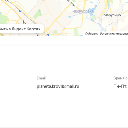
Email
Время р
planeta.krovli@mail.ru
Пн–Пт: