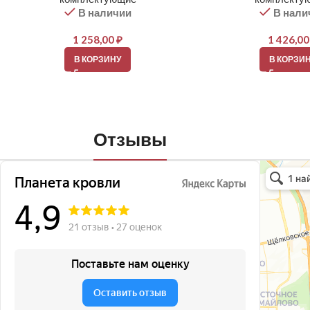
В наличии
В нали
1 258,00
₽
1 426,0
В КОРЗИНУ
В КОРЗИ
Отзывы
Планета кро
Кровля и кр
Окна в Бала