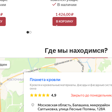
чии
В наличии
0
₽
1 426,00
₽
НУ
В КОРЗИНУ
Где мы находимся?
вли
овельные материалы в Балашихе
шихе