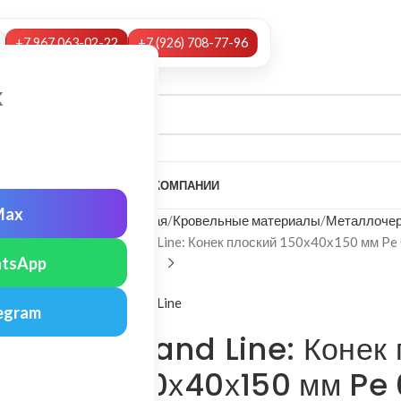
+7 967 063-02-22
+7 (926) 708-77-96
х
А
НАШИ УСЛУГИ
МОНТАЖ
О КОМПАНИИ
Max
Главная
Кровельные материалы
Металлочер
Grand Line: Конек плоский 150х40х150 мм Pe
tsApp
Grand Line
egram
Grand Line: Конек 
150х40х150 мм Pe 