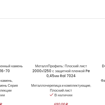
венный камень
МеталлПрофиль: Плоский лист
D
316-70
2000х1250 с защитной пленкой Pe
0,45мм Ral 7024
 камень
,
Фа
мень Серия
Металлочерепица и комплектующие
,
ллекции
Плоский лист
чии
В наличии
₽
690,00
₽