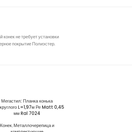
 конек не требует установки
мерное покрытие Полиэстер.
Мегастил: Планка конька
Мегастил: Планка примы
круглого L=1,97м Ре Matt 0,45
150х250х2000мм Ре 0,45 
мм Ral 7024
8017
Конек
,
Металлочерепица и
Металлочерепица и компле
комплектующие
Примыкание