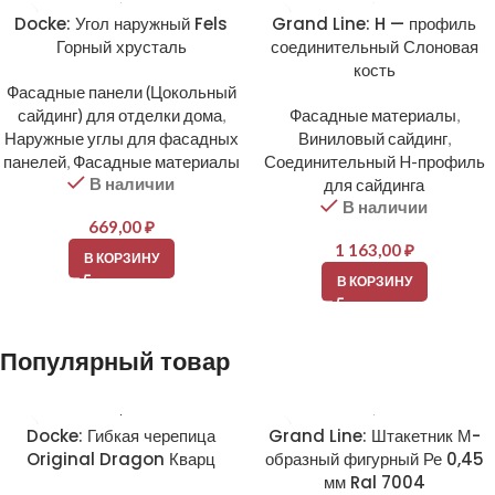
Docke: Угол наружный Fels
Grand Line: H — профиль
Горный хрусталь
соединительный Слоновая
кость
Фасадные панели (Цокольный
сайдинг) для отделки дома
,
Фасадные материалы
,
Наружные углы для фасадных
Виниловый сайдинг
,
панелей
,
Фасадные материалы
Соединительный H-профиль
В наличии
для сайдинга
В наличии
669,00
₽
1 163,00
₽
В КОРЗИНУ
В КОРЗИНУ
Популярный товар
Docke: Гибкая черепица
Grand Line: Штакетник М-
Original Dragon Кварц
образный фигурный Ре 0,45
мм Ral 7004