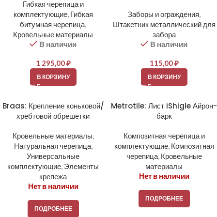
Гибкая черепица и
комплектующие
,
Гибкая
Заборы и ограждения
,
битумная черепица
,
Штакетник металлический для
Кровельные материалы
забора
В наличии
В наличии
1 295,00
₽
115,00
₽
В КОРЗИНУ
В КОРЗИНУ
Braas: Крепление коньковой/
Metrotile: Лист iShigle Айрон-
хребтовой обрешетки
барк
Кровельные материалы
,
Композитная черепица и
Натуральная черепица
,
комплектующие
,
Композитная
Универсальные
черепица
,
Кровельные
комплектующие
,
Элементы
материалы
Нет в наличии
крепежа
Нет в наличии
ПОДРОБНЕЕ
ПОДРОБНЕЕ