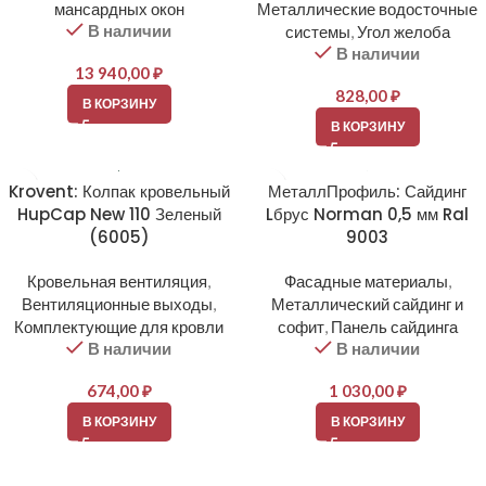
мансардных окон
Металлические водосточные
В наличии
системы
,
Угол желоба
В наличии
13 940,00
₽
828,00
₽
В КОРЗИНУ
В КОРЗИНУ
Krovent: Колпак кровельный
МеталлПрофиль: Сайдинг
HupCap New 110 Зеленый
Lбрус Norman 0,5 мм Ral
(6005)
9003
Кровельная вентиляция
,
Фасадные материалы
,
Вентиляционные выходы
,
Металлический сайдинг и
Комплектующие для кровли
софит
,
Панель сайдинга
В наличии
В наличии
674,00
₽
1 030,00
₽
В КОРЗИНУ
В КОРЗИНУ