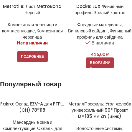
Metrotile: Лист MetroBond
Docke: LUX Финишный
Черный
профиль Зрелый каштан
Композитная черепица и
Фасадные материалы
,
комплектующие
,
Композитная
Виниловый сайдинг
,
Финишный
черепица
профиль для сайдинга
Нет в наличии
В наличии
416,00
₽
ПОДРОБНЕЕ
В КОРЗИНУ
Популярный товар
Fakro: Оклад EZV-A для FTP_
МеталлПрофиль: Угол желоба
(CH) 78*118
универсальный 90° Проект
D=185 мм Zn (цинк)
Мансардные окна и
комплектующие
,
Оклады для
Водосточные системы
,