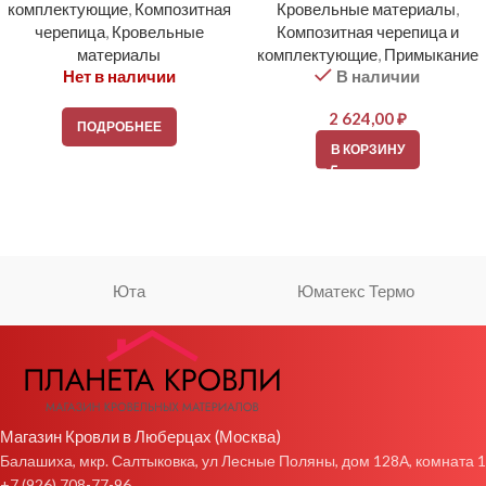
комплектующие
,
Композитная
Кровельные материалы
,
черепица
,
Кровельные
Композитная черепица и
материалы
комплектующие
,
Примыкание
Нет в наличии
В наличии
2 624,00
₽
ПОДРОБНЕЕ
В КОРЗИНУ
Юта
Юматекс Термо
Магазин Кровли в Люберцах (Москва)
Балашиха, мкр. Салтыковка, ул Лесные Поляны, дом 128А, комната 1
+7 (926) 708-77-96