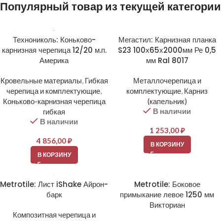
Популярный товар из текущей категории
Технониколь: Коньково-
Мегастил: Карнизная планка
карнизная черепица 12/20 м.п.
S23 100х65х2000мм Ре 0,5
Америка
мм Ral 8017
Кровельные материалы
,
Гибкая
Металлочерепица и
черепица и комплектующие
,
комплектующие
,
Карниз
Коньково-карнизная черепица
(капельник)
В наличии
гибкая
В наличии
1 253,00
₽
4 856,00
₽
В КОРЗИНУ
В КОРЗИНУ
Metrotile: Лист iShake Айрон-
Metrotile: Боковое
барк
примыкание левое 1250 мм
Викториан
Композитная черепица и