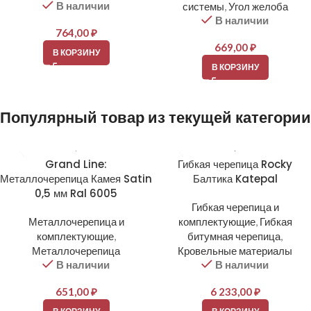
В наличии
системы
,
Угол желоба
В наличии
764,00
₽
669,00
₽
В КОРЗИНУ
В КОРЗИНУ
Популярный товар из текущей категории
Grand Line:
Гибкая черепица Rocky
Металлочерепица Камея Satin
Балтика Katepal
0,5 мм Ral 6005
Гибкая черепица и
Металлочерепица и
комплектующие
,
Гибкая
комплектующие
,
битумная черепица
,
Металлочерепица
Кровельные материалы
В наличии
В наличии
651,00
₽
6 233,00
₽