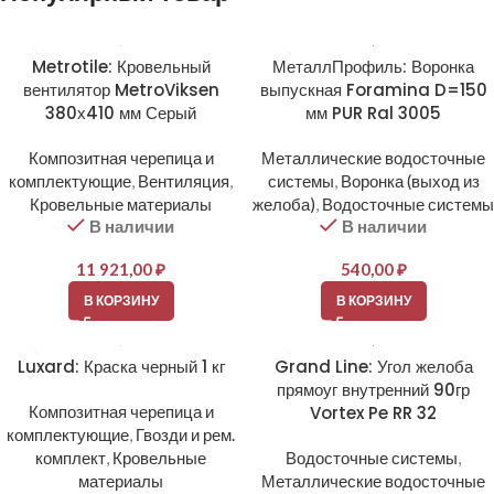
Metrotile: Кровельный
МеталлПрофиль: Воронка
вентилятор MetroViksen
выпускная Foramina D=150
380х410 мм Серый
мм PUR Ral 3005
Композитная черепица и
Металлические водосточные
комплектующие
,
Вентиляция
,
системы
,
Воронка (выход из
Кровельные материалы
желоба)
,
Водосточные системы
В наличии
В наличии
11 921,00
₽
540,00
₽
В КОРЗИНУ
В КОРЗИНУ
Luxard: Краска черный 1 кг
Grand Line: Угол желоба
прямоуг внутренний 90гр
Композитная черепица и
Vortex Pe RR 32
комплектующие
,
Гвозди и рем.
комплект
,
Кровельные
Водосточные системы
,
материалы
Металлические водосточные