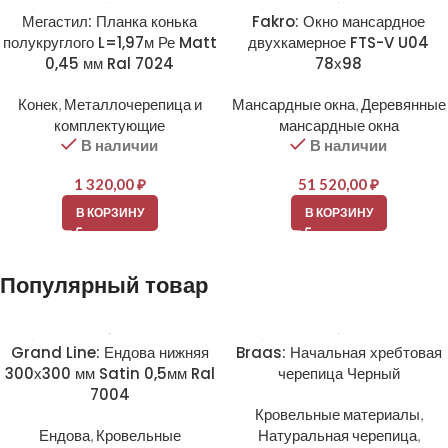
Мегастил: Планка конька
Fakro: Окно мансардное
полукруглого L=1,97м Ре Matt
двухкамерное FTS-V U04
0,45 мм Ral 7024
78х98
Конек
,
Металлочерепица и
Мансардные окна
,
Деревянные
комплектующие
мансардные окна
В наличии
В наличии
1 320,00
₽
51 520,00
₽
В КОРЗИНУ
В КОРЗИНУ
Популярный товар
Grand Line: Ендова нижняя
Braas: Начальная хребтовая
300х300 мм Satin 0,5мм Ral
черепица Черный
7004
Кровельные материалы
,
Ендова
,
Кровельные
Натуральная черепица
,