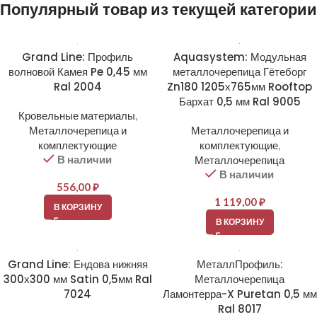
Популярный товар из текущей категории
Grand Line: Профиль
Aquasystem: Модульная
волновой Камея Pe 0,45 мм
металлочерепица Гётеборг
Ral 2004
Zn180 1205х765мм Rooftop
Бархат 0,5 мм Ral 9005
Кровельные материалы
,
Металлочерепица и
Металлочерепица и
комплектующие
комплектующие
,
В наличии
Металлочерепица
В наличии
556,00
₽
1 119,00
₽
В КОРЗИНУ
В КОРЗИНУ
Grand Line: Ендова нижняя
МеталлПрофиль:
300х300 мм Satin 0,5мм Ral
Металлочерепица
7024
Ламонтерра-X Puretan 0,5 мм
Ral 8017