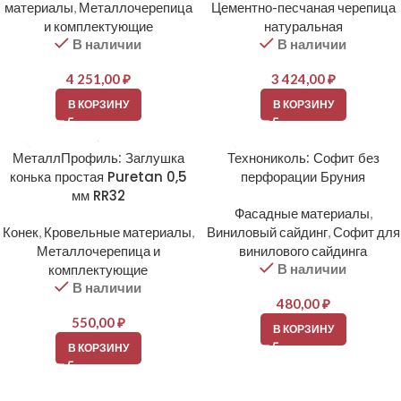
материалы
,
Металлочерепица
Цементно-песчаная черепица
и комплектующие
натуральная
В наличии
В наличии
4 251,00
₽
3 424,00
₽
В КОРЗИНУ
В КОРЗИНУ
МеталлПрофиль: Заглушка
Технониколь: Софит без
конька простая Puretan 0,5
перфорации Бруния
мм RR32
Фасадные материалы
,
Конек
,
Кровельные материалы
,
Виниловый сайдинг
,
Софит для
Металлочерепица и
винилового сайдинга
В наличии
комплектующие
В наличии
480,00
₽
550,00
₽
В КОРЗИНУ
В КОРЗИНУ