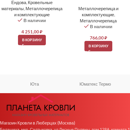
Ендова
,
Кровельные
материалы
,
Металлочерепица
Металлочерепица и
и комплектующие
комплектующие
,
В наличии
Металлочерепица
В наличии
4 251,00
₽
766,00
₽
В КОРЗИНУ
В КОРЗИНУ
Юта
Юматекс Термо
Магазин Кровли в Люберцах (Москва)
Балашиха, мкр. Салтыковка, ул Лесные Поляны, дом 128А, комната 1