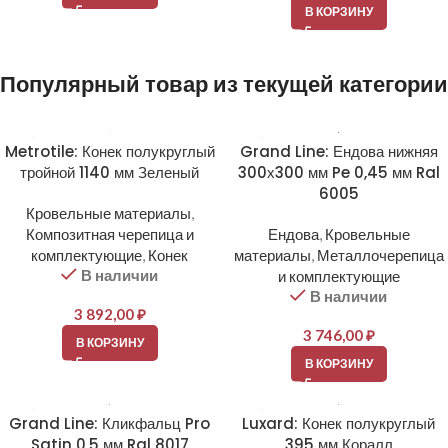
В КОРЗИНУ
Популярный товар из текущей категории
Metrotile: Конек полукруглый
Grand Line: Ендова нижняя
тройной 1140 мм Зеленый
300х300 мм Pe 0,45 мм Ral
6005
Кровельные материалы
,
Композитная черепица и
Ендова
,
Кровельные
комплектующие
,
Конек
материалы
,
Металлочерепица
В наличии
и комплектующие
В наличии
3 892,00
₽
3 746,00
₽
В КОРЗИНУ
В КОРЗИНУ
Grand Line: Кликфальц Pro
Luxard: Конек полукруглый
Satin 0,5 мм Ral 8017
395 мм Коралл