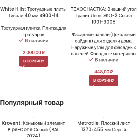
White Hills: Тротуарные плиты
ТЕХОСНАСТКА: Внешний угол
Тиволи 40 мм S900-14
Гранит Леон ЭКО-2 Сосна
1001-9005
Тротуарная плитка
,
Плитка для
тротуаров
Фасадные панели (Цокольный
В наличии
сайдинг) для отделки дома
,
Наружные углы для фасадных
2 000,00
₽
панелей
,
Фасадные материалы
В наличии
В КОРЗИНУ
448,00
₽
В КОРЗИНУ
Популярный товар
Krovent: Коньковый элемент
Metrotile: Плоский лист
Pipe-Cone Серый (RAL
1370х455 мм Серый
7024)