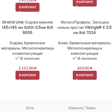
1 411,00
₽
В КОРЗИНУ
В КОРЗИНУ
Grand Line: Ендова верхняя
МеталлПрофиль: Заглушка
145х145 мм Satin 0,5мм Ral
конька простая VikingMP E 0,5
9005
мм Ral 7024
Ендова
,
Кровельные
Конек
,
Кровельные материалы
,
материалы
,
Металлочерепица
Металлочерепица и
и комплектующие
комплектующие
В наличии
В наличии
2 152,00
₽
650,00
₽
В КОРЗИНУ
В КОРЗИНУ
Юта
Юматекс Термо