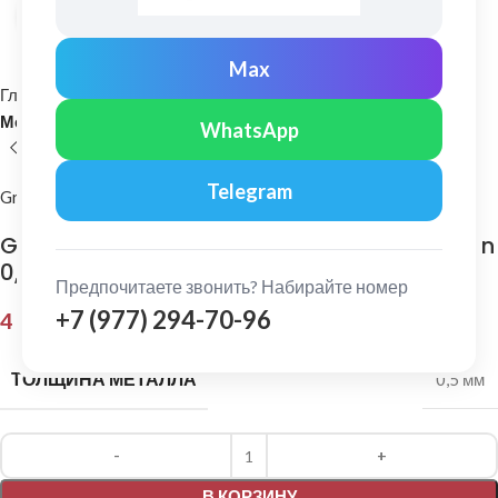
Нажмите, чтобы увеличить
Max
Главная
Кровельные материалы
Металлочерепица и комплектующие
WhatsApp
Telegram
Grand Line
Grand Line: Ендова нижняя 300х300 мм Satin
0,5мм Ral 6005
Предпочитаете звонить? Набирайте номер
+7 (977) 294-70-96
4 251,00
₽
ТОЛЩИНА МЕТАЛЛА
0,5 мм
Alternative:
В КОРЗИНУ