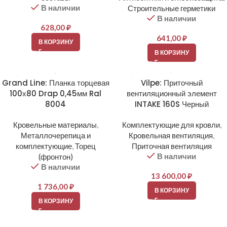
В наличии
Строительные герметики
В наличии
628,00
₽
641,00
₽
В КОРЗИНУ
В КОРЗИНУ
Grand Line: Планка торцевая
Vilpe: Приточный
100х80 Drap 0,45мм Ral
вентиляционный элемент
8004
INTAKE 160S Черный
Кровельные материалы
,
Комплектующие для кровли
,
Металлочерепица и
Кровельная вентиляция
,
комплектующие
,
Торец
Приточная вентиляция
В наличии
(фронтон)
В наличии
13 600,00
₽
1 736,00
₽
В КОРЗИНУ
В КОРЗИНУ