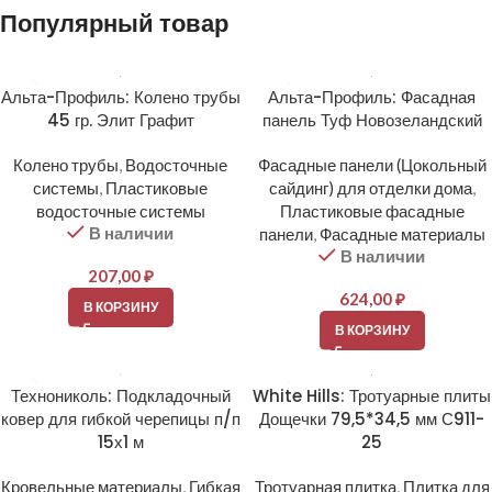
Популярный товар
Альта-Профиль: Колено трубы
Альта-Профиль: Фасадная
45 гр. Элит Графит
панель Туф Новозеландский
Колено трубы
,
Водосточные
Фасадные панели (Цокольный
системы
,
Пластиковые
сайдинг) для отделки дома
,
водосточные системы
Пластиковые фасадные
В наличии
панели
,
Фасадные материалы
В наличии
207,00
₽
624,00
₽
В КОРЗИНУ
В КОРЗИНУ
Технониколь: Подкладочный
White Hills: Тротуарные плиты
ковер для гибкой черепицы п/п
Дощечки 79,5*34,5 мм С911-
15х1 м
25
Кровельные материалы
,
Гибкая
Тротуарная плитка
,
Плитка для