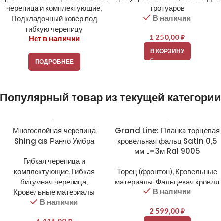
черепица и комплектующие
,
тротуаров
В наличии
Подкладочный ковер под
гибкую черепицу
1 250,00
₽
Нет в наличии
В КОРЗИНУ
ПОДРОБНЕЕ
Популярный товар из текущей категории
Многослойная черепица
Grand Line: Планка торцевая
Shinglas Ранчо Умбра
кровельная фальц Satin 0,5
мм L=3м Ral 9005
Гибкая черепица и
комплектующие
,
Гибкая
Торец (фронтон)
,
Кровельные
битумная черепица
,
материалы
,
Фальцевая кровля
В наличии
Кровельные материалы
В наличии
2 599,00
₽