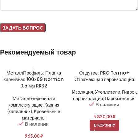
Alternative:
Рекомендуемый товар
МеталлПрофиль: Планка
Ондутис: PRO Termo+
карнизная 100х69 Norman
Отражающая пароизоляция
0,5 мм RR32
Изоляция, Утеплители
,
Гидро-,
Металлочерепица и
пароизоляция
,
Пароизоляция
В наличии
комплектующие
,
Карниз
(капельник)
,
Кровельные
5 820,00
₽
материалы
В наличии
В КОРЗИНУ
965,00
₽