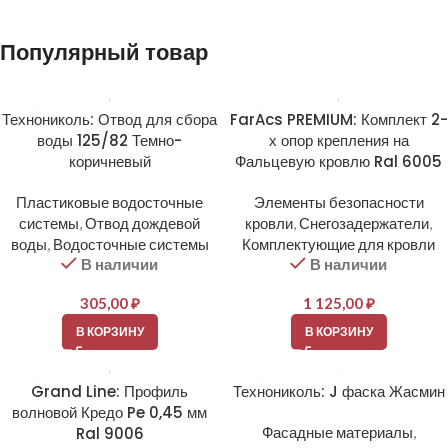
Популярный товар
Технониколь: Отвод для сбора
FarAcs PREMIUM: Комплект 2-
воды 125/82 Темно-
х опор крепления на
коричневый
Фальцевую кровлю Ral 6005
Пластиковые водосточные
Элементы безопасности
системы
,
Отвод дождевой
кровли
,
Снегозадержатели
,
воды
,
Водосточные системы
Комплектующие для кровли
В наличии
В наличии
305,00
₽
1 125,00
₽
В КОРЗИНУ
В КОРЗИНУ
Grand Line: Профиль
Технониколь: J фаска Жасмин
волновой Кредо Pe 0,45 мм
Ral 9006
Фасадные материалы
,