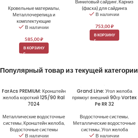
Виниловый сайдинг
,
Карниз
Кровельные материалы
,
(фаска) для сайдинга
В наличии
Металлочерепица и
комплектующие
753,00
₽
В наличии
В КОРЗИНУ
585,00
₽
В КОРЗИНУ
Популярный товар из текущей категории
FarAcs PREMIUM: Кронштейн
Grand Line: Угол желоба
желоба короткий 125/90 Ral
прямоуг внешний 90гр Vortex
7024
Pe RR 32
Металлические водосточные
Водосточные системы
,
системы
,
Кронштейн желоба
,
Металлические водосточные
Водосточные системы
системы
,
Угол желоба
В наличии
В наличии