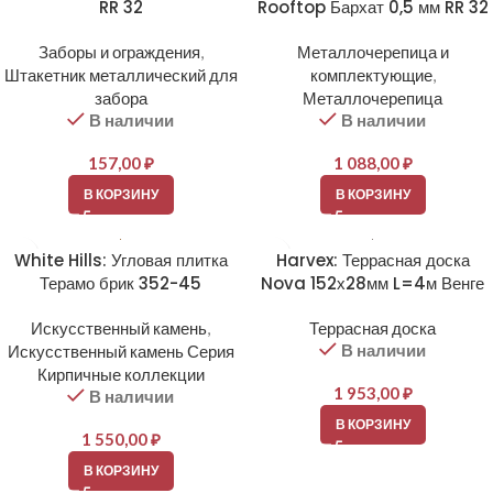
RR 32
Rooftop Бархат 0,5 мм RR 32
Заборы и ограждения
,
Металлочерепица и
Штакетник металлический для
комплектующие
,
забора
Металлочерепица
В наличии
В наличии
157,00
₽
1 088,00
₽
В КОРЗИНУ
В КОРЗИНУ
White Hills: Угловая плитка
Harvex: Террасная доска
Терамо брик 352-45
Nova 152х28мм L=4м Венге
Искусственный камень
,
Террасная доска
В наличии
Искусственный камень Серия
Кирпичные коллекции
1 953,00
₽
В наличии
В КОРЗИНУ
1 550,00
₽
В КОРЗИНУ