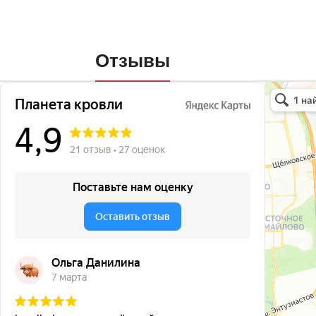
Отзывы
Планета кро
Кровля и кр
Окна в Бала