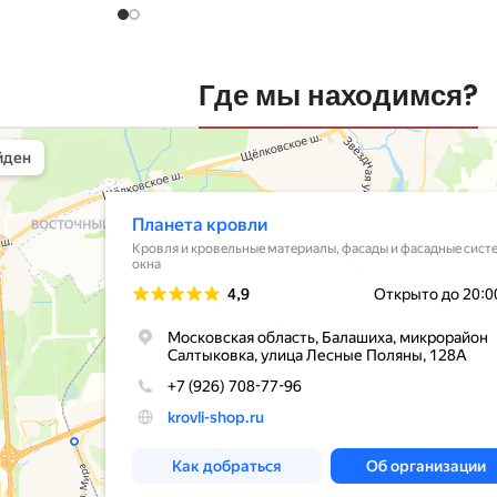
Где мы находимся?
вли
овельные материалы в Балашихе
шихе