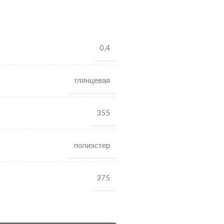
0,4
глянцевая
355
полиэстер
375