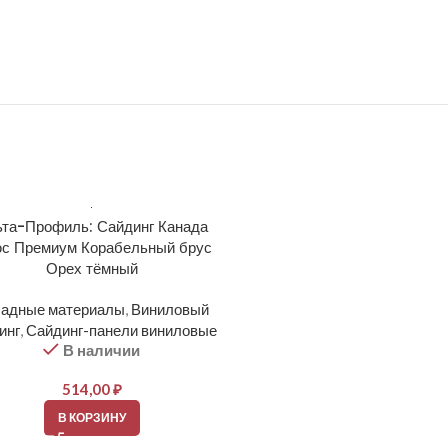
та-Профиль: Сайдинг Канада
Альта-Профиль: Сайдинг 
с Премиум Корабельный брус
Плюс Премиум Корабельны
Орех тёмный
Серо-голубой
адные материалы
,
Виниловый
Фасадные материалы
,
Вин
инг
,
Сайдинг-панели виниловые
сайдинг
,
Сайдинг-панели ви
В наличии
В наличии
514,00
₽
514,00
₽
В КОРЗИНУ
В КОРЗИНУ