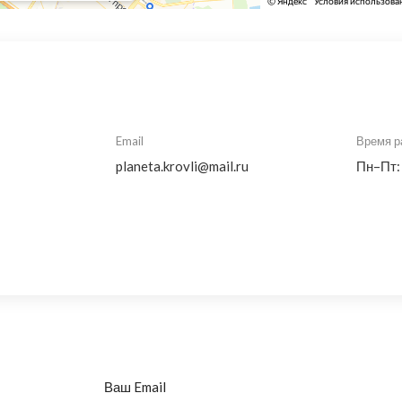
Email
Время р
planeta.krovli@mail.ru
Пн–Пт:
Ваш Email