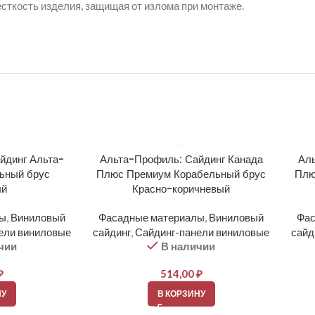
есткость изделия, защищая от излома при монтаже.
йдинг Альта-
Альта-Профиль: Сайдинг Канада
Аль
ьный брус
Плюс Премиум Корабельный брус
Плю
ый
Красно-коричневый
лы
,
Виниловый
Фасадные материалы
,
Виниловый
Фас
ели виниловые
сайдинг
,
Сайдинг-панели виниловые
сайд
чии
В наличии
₽
514,00
₽
НУ
В КОРЗИНУ