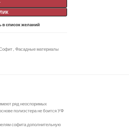
У
КЛИК
 в список желаний
Софит
,
Фасадные материалы
 имеют ряд неоспоримых
 основе полиэстера не боится УФ
анелям софита дополнительную