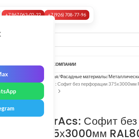
+7 967 063-02-22
+7 (926) 708-77-96
х
А
НАШИ УСЛУГИ
МОНТАЖ
О КОМПАНИИ
Max
Главная
Фасадные материалы
Металлически
FarAcs: Софит без перфорации 375х3000мм
tsApp
FarAcs
egram
FarAcs: Софит бе
375х3000мм RAL8