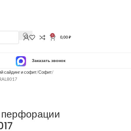
0
0,00
₽
Заказать звонок
й сайдинг и софит
Софит
 RAL8017
з перфорации
017