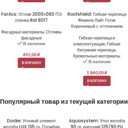
FarAcs: Отлив 2000х060 ПЭ
Roofshield: Гибкая черепица
пленка Ral 8017
Фемили Лайт Готик
Коричневый с оттенением
Фасадные материалы
,
Отливы
фасадные
Гибкая черепица и
В наличии
комплектующие
,
Гибкая
битумная черепица
,
492,00
₽
Кровельные материалы
В наличии
В КОРЗИНУ
1 840,00
₽
В КОРЗИНУ
Популярный товар из текущей категории
Docke: Угловой элемент
Aquasystem: Угол желоба
желоба LUX 135 гр. Пломбир
90 гр. внешний 125/90 PU