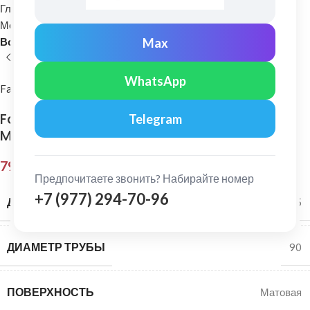
Главная
Водосточные системы
Металлические водосточные системы
Max
Воронка (выход из желоба)
WhatsApp
FarAcs PREMIUM
FarAcs PREMIUM: Воронка желоба 125/90
Telegram
MATT Ral 8017
797,00
₽
Предпочитаете звонить? Набирайте номер
+7 (977) 294-70-96
ДИАМЕТР ЖЕЛОБА
125
ДИАМЕТР ТРУБЫ
90
ПОВЕРХНОСТЬ
Матовая