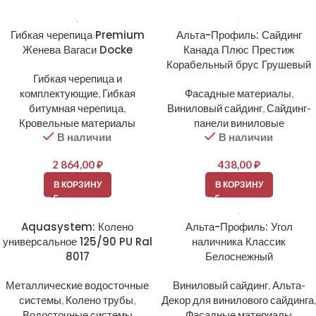
Гибкая черепица Premium
Альта-Профиль: Сайдинг
Женева Вагаси Docke
Канада Плюс Престиж
Корабельный брус Грушевый
Гибкая черепица и
комплектующие
,
Гибкая
Фасадные материалы
,
битумная черепица
,
Виниловый сайдинг
,
Сайдинг-
Кровельные материалы
панели виниловые
В наличии
В наличии
2 864,00
₽
438,00
₽
В КОРЗИНУ
В КОРЗИНУ
Aquasystem: Колено
Альта-Профиль: Угол
универсальное 125/90 PU Ral
наличника Классик
8017
Белоснежный
Металлические водосточные
Виниловый сайдинг
,
Альта-
системы
,
Колено трубы
,
Декор для винилового сайдинга
,
Водосточные системы
Фасадные материалы