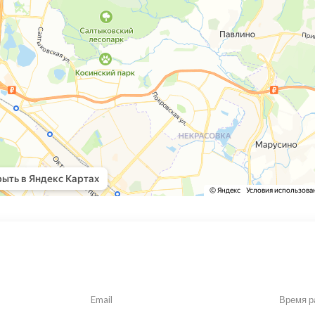
Email
Время р