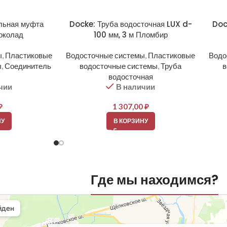
льная муфта
Docke: Труба водосточная LUX d-
Doc
околад
100 мм, 3 м Пломбир
ы
,
Пластиковые
Водосточные системы
,
Пластиковые
Водо
ы
,
Соединитель
водосточные системы
,
Труба
в
водосточная
чии
В наличии
₽
1 307,00
₽
НУ
В КОРЗИНУ
Где мы находимся?
вли
овельные материалы в Балашихе
шихе