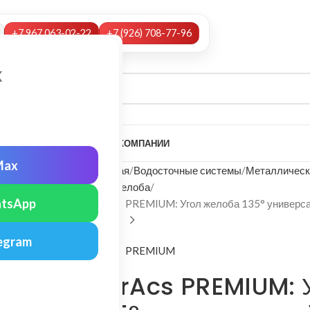
+7 967 063-02-22
+7 (926) 708-77-96
х
А
НАШИ УСЛУГИ
МОНТАЖ
О КОМПАНИИ
Max
Главная
Водосточные системы
Металлическ
Угол желоба
tsApp
FarAcs PREMIUM: Угол желоба 135° универс
egram
FarAcs PREMIUM
FarAcs PREMIUM: 