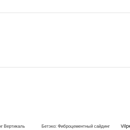
нг Вертикаль
Бетэко: Фиброцементный сайдинг
Vilp