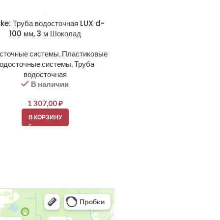
ke: Труба водосточная LUX d-
Docke: Угловой элемент же
100 мм, 3 м Шоколад
90 гр. Пломбир
сточные системы
,
Пластиковые
Водосточные системы
,
Плас
одосточные системы
,
Труба
водосточные системы
,
Угол
В наличии
водосточная
В наличии
599,00
₽
1 307,00
₽
В КОРЗИНУ
В КОРЗИНУ