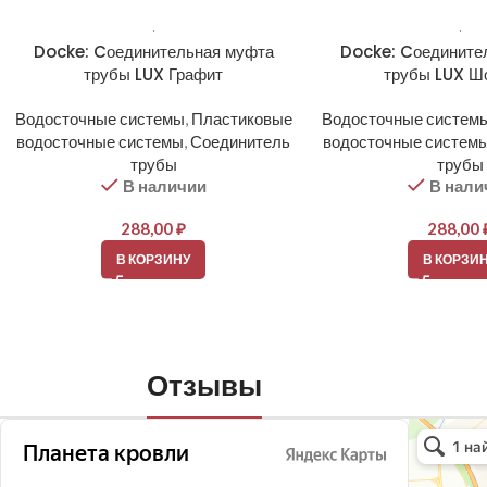
Docke: Cоединительная муфта
Docke: Cоедините
трубы LUX Графит
трубы LUX Ш
Водосточные системы
,
Пластиковые
Водосточные систем
водосточные системы
,
Соединитель
водосточные систем
трубы
трубы
В наличии
В нали
288,00
₽
288,00
В КОРЗИНУ
В КОРЗИ
Отзывы
Планета кро
Кровля и кр
Окна в Бала