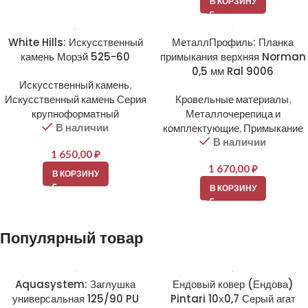
В КОРЗИНУ
White Hills: Искусственный
МеталлПрофиль: Планка
камень Морэй 525-60
примыкания верхняя Norman
0,5 мм Ral 9006
Искусственный камень
,
Искусственный камень Серия
Кровельные материалы
,
крупноформатный
Металлочерепица и
В наличии
комплектующие
,
Примыкание
В наличии
1 650,00
₽
1 670,00
₽
В КОРЗИНУ
В КОРЗИНУ
Популярный товар
Aquasystem: Заглушка
Ендовый ковер (Ендова)
универсальная 125/90 PU
Pintari 10х0,7 Серый агат