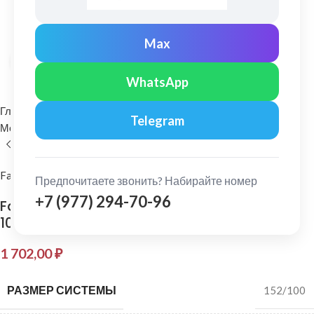
Max
Нажмите, чтобы увеличить
WhatsApp
Главная
Водосточные системы
Telegram
Металлические водосточные системы
Труба водосточная
FarAcs PREMIUM
Предпочитаете звонить? Набирайте номер
+7 (977) 294-70-96
FarAcs PREMIUM: Труба водосточная L=3м
100 мм Серый графит
1 702,00
₽
РАЗМЕР СИСТЕМЫ
152/100