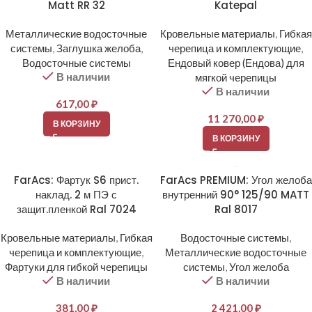
Matt RR 32
Katepal
Металлические водосточные
Кровельные материалы
,
Гибкая
системы
,
Заглушка желоба
,
черепица и комплектующие
,
Водосточные системы
Ендовый ковер (Ендова) для
В наличии
мягкой черепицы
В наличии
617,00
₽
11 270,00
₽
В КОРЗИНУ
В КОРЗИНУ
FarAcs: Фартук S6 прист.
FarAcs PREMIUM: Угол желоба
наклад. 2 м ПЭ с
внутренний 90° 125/90 MATT
защит.пленкой Ral 7024
Ral 8017
Кровельные материалы
,
Гибкая
Водосточные системы
,
черепица и комплектующие
,
Металлические водосточные
Фартуки для гибкой черепицы
системы
,
Угол желоба
В наличии
В наличии
381,00
₽
2 421,00
₽