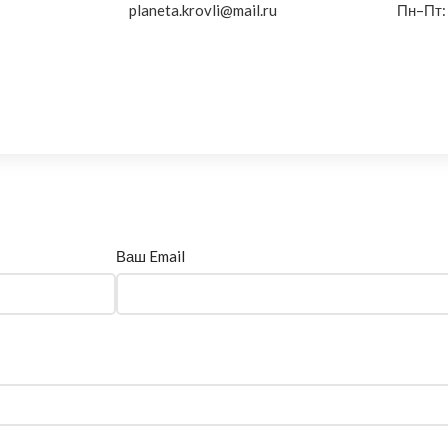
planeta.krovli@mail.ru
Пн–Пт:
Ваш Email