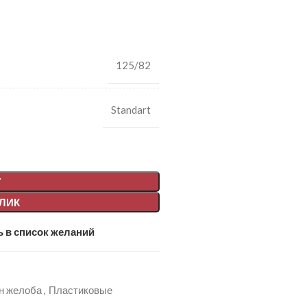
125/82
Standart
У
КЛИК
 в список желаний
н желоба
,
Пластиковые