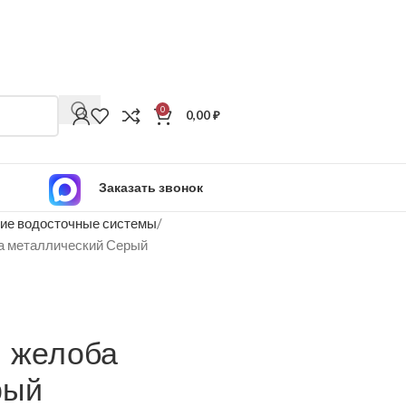
0
0,00
₽
Заказать звонок
ие водосточные системы
а металлический Серый
н желоба
рый