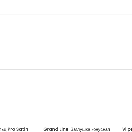
льц Pro Satin
Grand Line: Заглушка конусная
Vilp