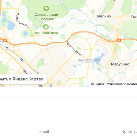
Email
Время р