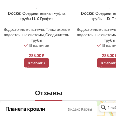
Docke: Cоединительная муфта
Docke: Cоедините
трубы LUX Графит
трубы LUX П
Водосточные системы
,
Пластиковые
Водосточные систем
водосточные системы
,
Соединитель
водосточные систем
трубы
трубы
В наличии
В нали
288,00
₽
288,00
В КОРЗИНУ
В КОРЗИ
Отзывы
Планета кро
Кровля и кр
Окна в Бала