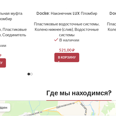
льная муфта
Docke: Наконечник LUX Пломбир
Doc
ломбир
Пластиковые водосточные системы
,
Плас
ы
,
Пластиковые
Колено нижнее (слив)
,
Водосточные
Коле
ы
,
Соединитель
системы
В наличии
чии
521,00
₽
₽
В КОРЗИНУ
НУ
Где мы находимся?
вли
овельные материалы в Балашихе
шихе