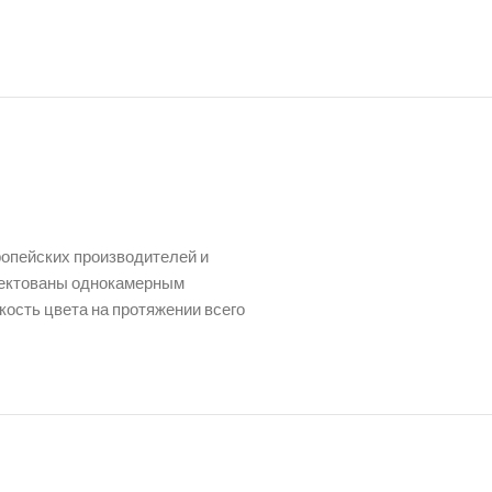
ропейских производителей и
плектованы однокамерным
кость цвета на протяжении всего