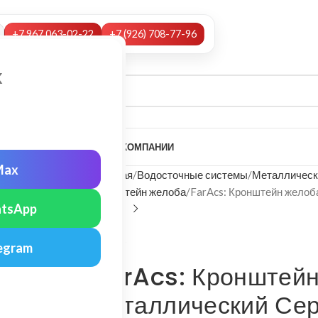
+7 967 063-02-22
+7 (926) 708-77-96
х
А
НАШИ УСЛУГИ
МОНТАЖ
О КОМПАНИИ
Max
Главная
Водосточные системы
Металлическ
Кронштейн желоба
FarAcs: Кронштейн желоб
tsApp
FarAcs
egram
FarAcs: Кронштей
металлический Се