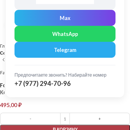
Max
Нажмите, чтобы увеличить
WhatsApp
Главная
Фасадные материалы
Виниловый сайдинг
Telegram
Соединительный H-профиль для сайдинга
FarAcs
Предпочитаете звонить? Набирайте номер
+7 (977) 294-70-96
FarAcs: H — профиль соединительный
Коричневый
495,00
₽
Alternative:
В КОРЗИНУ