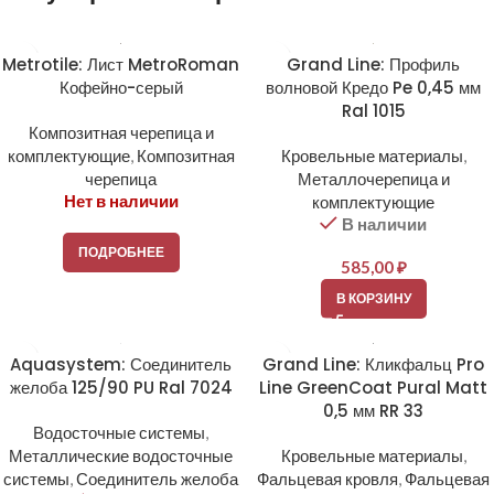
Metrotile: Лист MetroRoman
Grand Line: Профиль
Кофейно-серый
волновой Кредо Pe 0,45 мм
Ral 1015
Композитная черепица и
комплектующие
,
Композитная
Кровельные материалы
,
черепица
Металлочерепица и
Нет в наличии
комплектующие
В наличии
ПОДРОБНЕЕ
585,00
₽
В КОРЗИНУ
Aquasystem: Соединитель
Grand Line: Кликфальц Pro
желоба 125/90 PU Ral 7024
Line GreenCoat Pural Matt
0,5 мм RR 33
Водосточные системы
,
Металлические водосточные
Кровельные материалы
,
системы
,
Соединитель желоба
Фальцевая кровля
,
Фальцевая