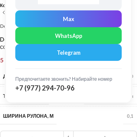
Комплектующие
Max
Delta
WhatsApp
Delta: Flexx-Band F 100 односторонняя
соединительная лента 100мм х 10м.п.
Telegram
5 380,00
₽
ДЛИНА РУЛОНА, М
10
Предпочитаете звонить? Набирайте номер
+7 (977) 294-70-96
ТИП МАТЕРИАЛА
Односторонний скотч
ШИРИНА РУЛОНА, М
0,1
Alternative: