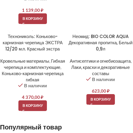
1 139,00
₽
В КОРЗИНУ
Технониколь: Коньково-
Неомид: BIO COLOR AQUA
карнизная черепица ЭКСТРА
Декоративная пропитка, Белый
12/20 м.п. Красный экстра
0,9л
Кровельные материалы
,
Гибкая
Антисептики и огнебиозащита
,
черепица и комплектующие
,
Лаки, краски и декоративные
Коньково-карнизная черепица
составы
В наличии
гибкая
В наличии
623,00
₽
4 370,00
₽
В КОРЗИНУ
В КОРЗИНУ
Популярный товар