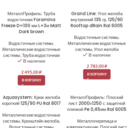
МеталлПрофиль: Труба
Grand Line: Угол желоба
водосточная Foramina
внутренний 135 гр. 125/90
Freeze D=100 мм L=3м Matt
Rooftop dRain Ral 6005
Dark brown
Водосточные системы
,
Водосточные системы
,
Металлические водосточные
Металлические водосточные
системы
,
Угол желоба
В наличии
системы
,
Труба водосточная
В наличии
2 783,00
₽
2 495,00
₽
В КОРЗИНУ
В КОРЗИНУ
Aquasystem: Крюк желоба
МеталлПрофиль: Плоский
короткий 125/90 PU Ral 8017
лист 2000х1250 с защитной
пленкой Pe 0,45мм Ral 6005
Металлические водосточные
системы
,
Кронштейн желоба
,
Металлочерепица и
Водосточные системы
комплектующие
,
Плоский лист