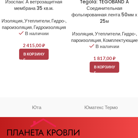
Изоспан: А ветрозащитная
Tegola: TEGOBAND A
мембрана 35 кв.м.
Соединительная
фольгированная лента 50мм х
Изоляция, Утеплители
,
Гидро-,
25м
пароизоляция
,
Гидроизоляция
В наличии
Изоляция, Утеплители
,
Гидро-,
пароизоляция
,
Комплектующие
2 415,00
₽
В наличии
В КОРЗИНУ
1 817,00
₽
В КОРЗИНУ
Юта
Юматекс Термо