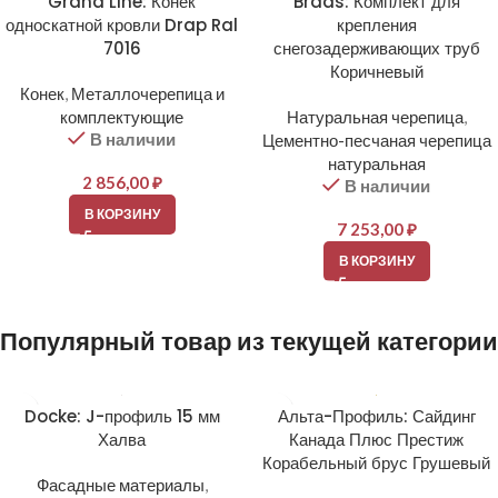
Grand Line: Конек
Braas: Комплект для
односкатной кровли Drap Ral
крепления
7016
снегозадерживающих труб
Коричневый
Конек
,
Металлочерепица и
комплектующие
Натуральная черепица
,
В наличии
Цементно-песчаная черепица
натуральная
2 856,00
₽
В наличии
В КОРЗИНУ
7 253,00
₽
В КОРЗИНУ
Популярный товар из текущей категории
Docke: J-профиль 15 мм
Альта-Профиль: Сайдинг
Халва
Канада Плюс Престиж
Корабельный брус Грушевый
Фасадные материалы
,