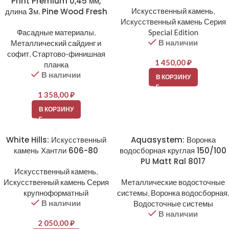
Print Premium 0,45 мм,
длина 3м. Pine Wood Fresh
Искусственный камень
,
Искусственный камень Серия
Фасадные материалы
,
Special Edition
В наличии
Металлический сайдинг и
софит
,
Стартово-финишная
1 450,00
₽
планка
В наличии
В КОРЗИНУ
1 358,00
₽
В КОРЗИНУ
White Hills: Искусственный
Aquasystem: Воронка
камень Хантли 606-80
водосборная круглая 150/100
PU Matt Ral 8017
Искусственный камень
,
Искусственный камень Серия
Металлические водосточные
крупноформатный
системы
,
Воронка водосборная
,
В наличии
Водосточные системы
В наличии
2 050,00
₽