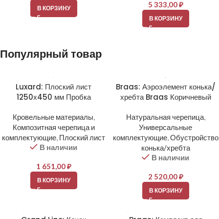
5 333,00
₽
В КОРЗИНУ
В КОРЗИНУ
Популярный товар
Luxard: Плоский лист
Braas: Аэроэлемент конька/
1250х450 мм Пробка
хребта Braas Коричневый
Кровельные материалы
,
Натуральная черепица
,
Композитная черепица и
Универсальные
комплектующие
,
Плоский лист
комплектующие
,
Обустройство
В наличии
конька/хребта
В наличии
1 651,00
₽
2 520,00
₽
В КОРЗИНУ
В КОРЗИНУ