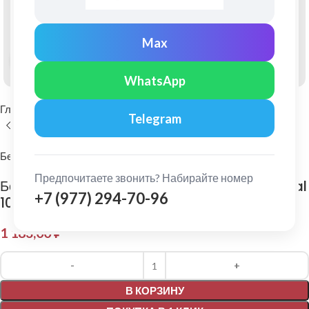
Max
Нажмите, чтобы увеличить
WhatsApp
Главная
Фасадные материалы
Фиброцементный сайдинг
Telegram
Бетэко
Предпочитаете звонить? Набирайте номер
Бетэко: Фиброцементный сайдинг Вудстоун Ral
+7 (977) 294-70-96
1015
1 183,00
₽
Alternative:
В КОРЗИНУ