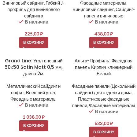
Виниловый сайдинг
,
Гибкий J-
Фасадные материалы
,
профиль для винилового
Виниловый сайдинг
,
Сайдинг-
сайдинга
панели виниловые
В наличии
В наличии
225,00
₽
438,00
₽
В КОРЗИНУ
В КОРЗИНУ
Grand Line: Угол внешний
Альта-Профиль: Фасадная
50х50 Satin Matt 0,5 мм,
панель Кирпич клинкерный
длина 2м.
Белый
Металлический сайдинг и
Фасадные панели (Цокольный
софит
,
Внешний угол
,
сайдинг) для отделки дома
,
Фасадные материалы
Пластиковые фасадные
В наличии
панели
,
Фасадные материалы
В наличии
1 038,00
₽
633,00
₽
В КОРЗИНУ
В КОРЗИНУ