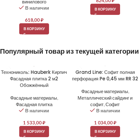
824,00
₽
винилового
В наличии
В КОРЗИНУ
618,00
₽
В КОРЗИНУ
Популярный товар из текущей категории
Технониколь: Hauberk Кирпич
Grand Line: Софит полная
Фасадная плитка 2 м2
перфорация Pe 0,45 мм RR 32
Обожжённый
Фасадные материалы
,
Фасадные материалы
,
Металлический сайдинг и
Фасадная плитка
софит
,
Софит
В наличии
В наличии
1 533,00
₽
1 034,00
₽
В КОРЗИНУ
В КОРЗИНУ