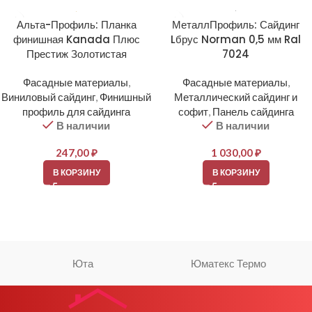
Альта-Профиль: Планка
МеталлПрофиль: Сайдинг
финишная Kanada Плюс
Lбрус Norman 0,5 мм Ral
Престиж Золотистая
7024
Фасадные материалы
,
Фасадные материалы
,
Виниловый сайдинг
,
Финишный
Металлический сайдинг и
профиль для сайдинга
софит
,
Панель сайдинга
В наличии
В наличии
247,00
₽
1 030,00
₽
В КОРЗИНУ
В КОРЗИНУ
Юта
Юматекс Термо