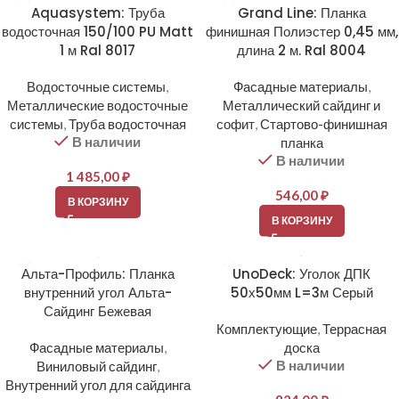
Aquasystem: Труба
Grand Line: Планка
водосточная 150/100 PU Matt
финишная Полиэстер 0,45 мм,
1 м Ral 8017
длина 2 м. Ral 8004
Водосточные системы
,
Фасадные материалы
,
Металлические водосточные
Металлический сайдинг и
системы
,
Труба водосточная
софит
,
Стартово-финишная
В наличии
планка
В наличии
1 485,00
₽
546,00
₽
В КОРЗИНУ
В КОРЗИНУ
Альта-Профиль: Планка
UnoDeck: Уголок ДПК
внутренний угол Альта-
50х50мм L=3м Серый
Сайдинг Бежевая
Комплектующие
,
Террасная
Фасадные материалы
,
доска
В наличии
Виниловый сайдинг
,
Внутренний угол для сайдинга