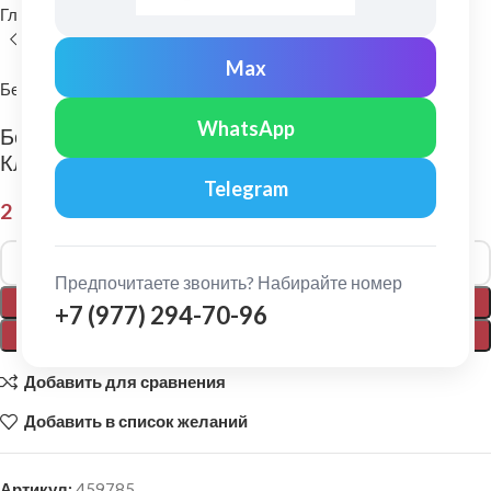
Главная
Фасадные материалы
Фиброцементный сайдинг
Max
Бетэко
WhatsApp
Бетэко: Фиброцементный сайдинг Вудстоун
Клик Ral 7032
Telegram
2 050,00
₽
Alternative:
Предпочитаете звонить? Набирайте номер
В КОРЗИНУ
+7 (977) 294-70-96
ПОКУПКА В 1 КЛИК
Добавить для сравнения
Добавить в список желаний
Артикул:
459785