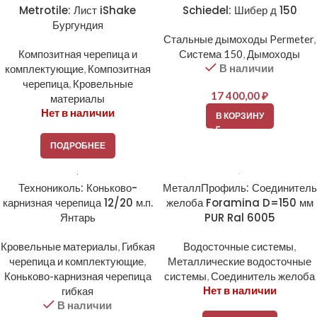
Metrotile: Лист iShake
Schiedel: Шибер д 150
Бургундия
Стальные дымоходы Permeter
,
Композитная черепица и
Система 150
,
Дымоходы
В наличии
комплектующие
,
Композитная
черепица
,
Кровельные
17 400,00
₽
материалы
Нет в наличии
В КОРЗИНУ
ПОДРОБНЕЕ
Технониколь: Коньково-
МеталлПрофиль: Соединитель
карнизная черепица 12/20 м.п.
желоба Foramina D=150 мм
Янтарь
PUR Ral 6005
Кровельные материалы
,
Гибкая
Водосточные системы
,
черепица и комплектующие
,
Металлические водосточные
Коньково-карнизная черепица
системы
,
Соединитель желоба
Нет в наличии
гибкая
В наличии