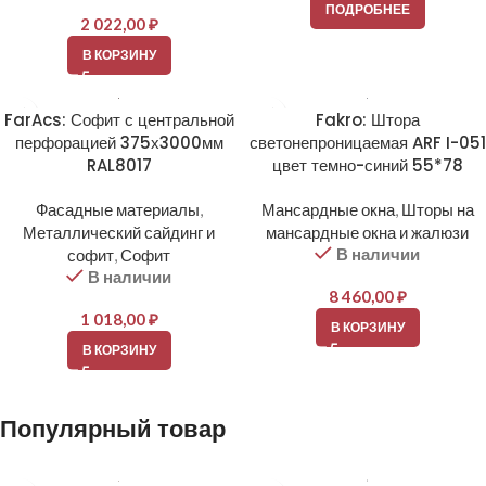
ПОДРОБНЕЕ
2 022,00
₽
В КОРЗИНУ
FarAcs: Софит с центральной
Fakro: Штора
перфорацией 375х3000мм
светонепроницаемая ARF I-051
RAL8017
цвет темно-синий 55*78
Фасадные материалы
,
Мансардные окна
,
Шторы на
Металлический сайдинг и
мансардные окна и жалюзи
В наличии
софит
,
Софит
В наличии
8 460,00
₽
1 018,00
₽
В КОРЗИНУ
В КОРЗИНУ
Популярный товар