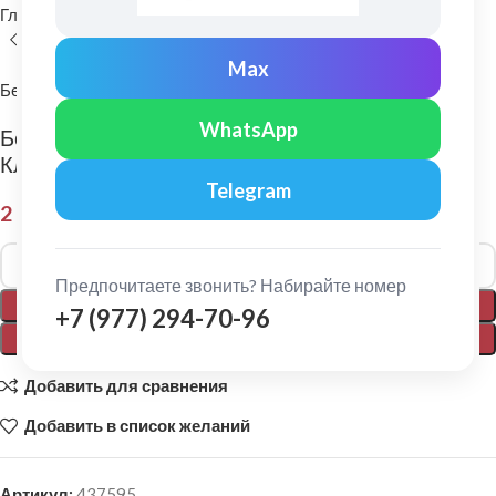
Главная
Фасадные материалы
Фиброцементный сайдинг
Max
Бетэко
WhatsApp
Бетэко: Фиброцементный сайдинг Вудстоун
Клик Ral 1019
Telegram
2 050,00
₽
Alternative:
Предпочитаете звонить? Набирайте номер
В КОРЗИНУ
+7 (977) 294-70-96
ПОКУПКА В 1 КЛИК
Добавить для сравнения
Добавить в список желаний
Артикул:
437595