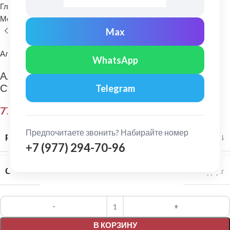
Главная
Водосточные системы
Металлические водосточные системы
Желоб водосточный
Max
Альта-Профиль
WhatsApp
Альта-Профиль: Желоб водосточный 4 м
Стандарт Коричневый
Telegram
770,00
₽
Предпочитаете звонить? Набирайте номер
РАЗМЕР СИСТЕМЫ
115/74
+7 (977) 294-70-96
СЕРИЯ
Стандарт
Alternative:
В КОРЗИНУ