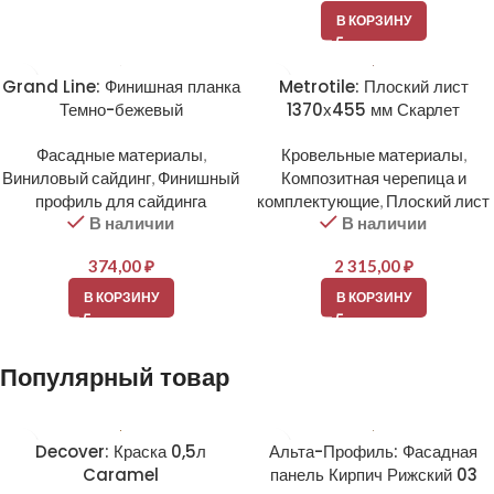
В КОРЗИНУ
Grand Line: Финишная планка
Metrotile: Плоский лист
Темно-бежевый
1370х455 мм Скарлет
Фасадные материалы
,
Кровельные материалы
,
Виниловый сайдинг
,
Финишный
Композитная черепица и
профиль для сайдинга
комплектующие
,
Плоский лист
В наличии
В наличии
374,00
₽
2 315,00
₽
В КОРЗИНУ
В КОРЗИНУ
Популярный товар
Decover: Краска 0,5л
Альта-Профиль: Фасадная
Caramel
панель Кирпич Рижский 03