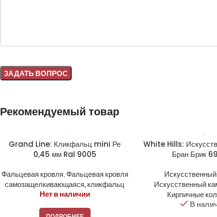
Alternative:
Рекомендуемый товар
Grand Line: Кликфальц mini Ре
White Hills: Искусст
0,45 мм Ral 9005
Бран Брик 6
Фальцевая кровля
,
Фальцевая кровля
Искусственный
самозащелкивающаяся, кликфальц
Искусственный ка
Нет в наличии
Кирпичные ко
В нали
ПОДРОБНЕЕ