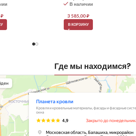
чии
В наличии
0
₽
3 585,00
₽
НУ
В КОРЗИНУ
Где мы находимся?
вли
овельные материалы в Балашихе
шихе