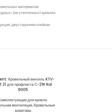
кровельных материалов
одных» (не утепленных) кровлях.
рукция, двусторонняя клейкая
ent: Кровельный вентиль KTV-
Krovent: Основание вент тр
f 21 для профлиста С-21R Ral
натуральной черепицы Ba
9005
General-Purpose 125/15
3009
Комплектующие для кровли
,
ельная вентиляция
,
Кровельные
Комплектующие для кро
аэраторы
Кровельная вентиляция
,
Про