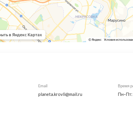
Email
Время р
planeta.krovli@mail.ru
Пн–Пт: