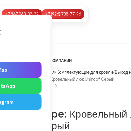
+7 967 063-02-22
+7 (926) 708-77-96
х
А
НАШИ УСЛУГИ
МОНТАЖ
О КОМПАНИИ
Max
Главная
Комплектующие для кровли
Выход 
Vilpe: Кровельный люк Uniroof Серый
tsApp
Vilpe
egram
Vilpe: Кровельный 
Серый