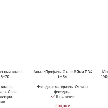
венный камень
Альта-Профиль: Отлив 50мм ПВХ
Мег
95-70
L=3м
190
 камень
,
Фасадные материалы
,
Отливы
мень Серия
фасадные
В наличии
ллекции
чии
300,00
₽