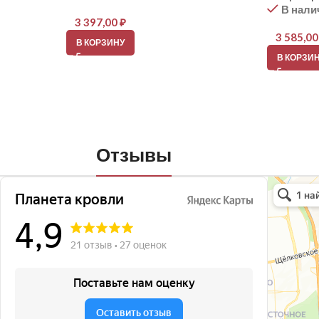
В нали
3 397,00
₽
3 585,0
В КОРЗИНУ
В КОРЗИ
Отзывы
Планета кро
Кровля и кр
Окна в Бала