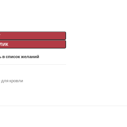
У
КЛИК
 в список желаний
 для кровли