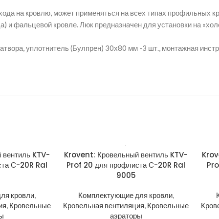
ыхода на кровлю, может применяться на всех типах профильных 
а) и фальцевой кровле. Люк предназначен для установки на «хол
атвора, уплотнитель (Булпрен) 30х80 мм -3 шт., монтажная инст
 вентиль KTV-
Krovent: Кровельный вентиль KTV-
Krov
ста С-20R Ral
Prof 20 для профлиста С-20R Ral
Pro
9005
ля кровли
,
Комплектующие для кровли
,
ия
,
Кровельные
Кровельная вентиляция
,
Кровельные
Кров
ры
аэраторы