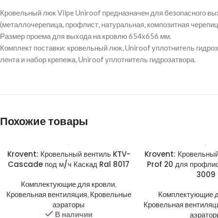
Кровельный люк Vilpe Uniroof предназначен для безопасного в
(металлочерепица, профлист, натуральная, композитная черепиц
Размер проема для выхода на кровлю 654х656 мм.
Комплект поставки: кровельный люк, Uniroof уплотнитель гидроз
лента и набор крепежа, Uniroof уплотнитель гидрозатвора.
Похожие товары
Krovent: Кровельный вентиль KTV-
Krovent: Кровельный
Cascade под м/ч Каскад Ral 8017
Prof 20 для профли
3009
Комплектующие для кровли
,
Кровельная вентиляция
,
Кровельные
Комплектующие д
аэраторы
Кровельная вентиляц
В наличии
аэрато