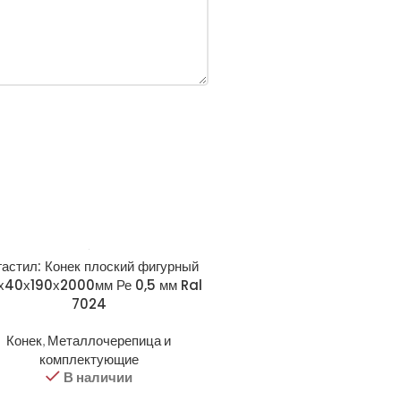
астил: Конек плоский фигурный
х40х190х2000мм Ре 0,5 мм Ral
7024
Конек
,
Металлочерепица и
комплектующие
В наличии