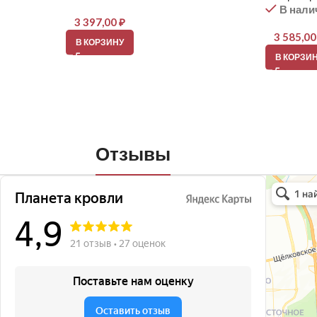
В нали
3 397,00
₽
3 585,0
В КОРЗИНУ
В КОРЗИ
Отзывы
Планета кро
Кровля и кр
Окна в Бала