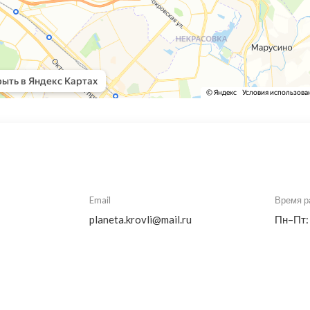
Email
Время р
planeta.krovli@mail.ru
Пн–Пт: