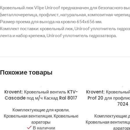
Кровельный люк Vilpe Uniroof предназначен для безопасного в
(металлочерепица, профлист, натуральная, композитная черепиц
Размер проема для выхода на кровлю 654х656 мм.
Комплект поставки: кровельный люк, Uniroof уплотнитель гидроз
лента и набор крепежа, Uniroof уплотнитель гидрозатвора.
Похожие товары
Krovent: Кровельный вентиль KTV-
Krovent: Кровельный
Cascade под м/ч Каскад Ral 8017
Prof 20 для профли
7024
Комплектующие для кровли
,
Кровельная вентиляция
,
Кровельные
Комплектующие д
аэраторы
Кровельная вентиляц
В наличии
аэрато