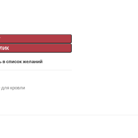
У
КЛИК
 в список желаний
 для кровли