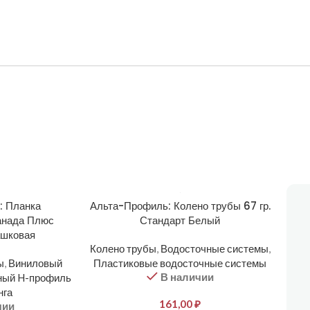
: Планка
Альта-Профиль: Колено трубы 67 гр.
анада Плюс
Стандарт Белый
ашковая
Колено трубы
,
Водосточные системы
,
ы
,
Виниловый
Пластиковые водосточные системы
В наличии
ный H-профиль
нга
161,00
₽
чии