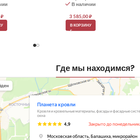
чии
В наличии
0
₽
3 585,00
₽
НУ
В КОРЗИНУ
Где мы находимся?
вли
овельные материалы в Балашихе
шихе