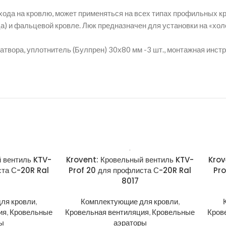
ыхода на кровлю, может применяться на всех типах профильных 
а) и фальцевой кровле. Люк предназначен для установки на «хол
атвора, уплотнитель (Булпрен) 30х80 мм -3 шт., монтажная инст
 вентиль KTV-
Krovent: Кровельный вентиль KTV-
Krov
ста С-20R Ral
Prof 20 для профлиста С-20R Ral
Pro
8017
ля кровли
,
Комплектующие для кровли
,
ия
,
Кровельные
Кровельная вентиляция
,
Кровельные
Кров
ры
аэраторы