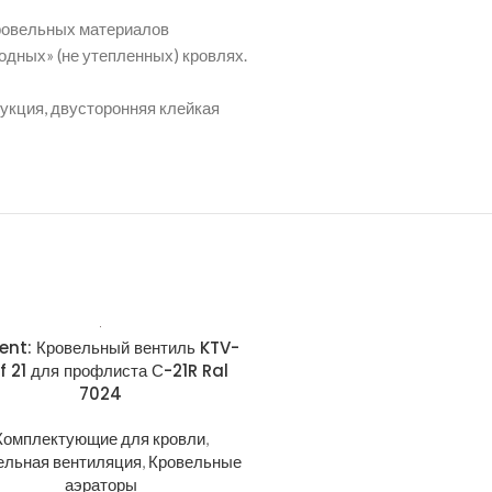
кровельных материалов
одных» (не утепленных) кровлях.
рукция, двусторонняя клейкая
ent: Кровельный вентиль KTV-
Krovent: Основание вент тр
f 21 для профлиста С-21R Ral
натуральной черепицы Ba
7024
General-Purpose 125/15
7024
Комплектующие для кровли
,
ельная вентиляция
,
Кровельные
Комплектующие для кро
аэраторы
Кровельная вентиляция
,
Про