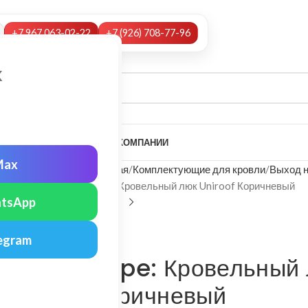
+7 967 063-02-22
+7 (926) 708-77-96
х
А
НАШИ УСЛУГИ
МОНТАЖ
О КОМПАНИИ
Max
Главная
Комплектующие для кровли
Выход 
Vilpe: Кровельный люк Uniroof Коричневый
tsApp
Vilpe
egram
Vilpe: Кровельный 
Коричневый