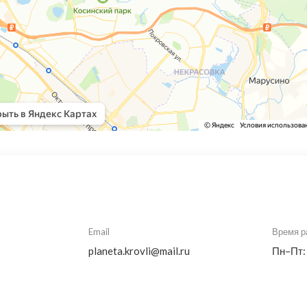
Email
Время р
planeta.krovli@mail.ru
Пн–Пт: