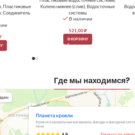
Пластиковые водосточные системы
,
ы
,
Пластиковые
Колено нижнее (слив)
,
Водосточные
Водо
ы
,
Соединитель
системы
в
В наличии
чии
521,00
₽
₽
В КОРЗИНУ
НУ
Где мы находимся?
вли
овельные материалы в Балашихе
шихе