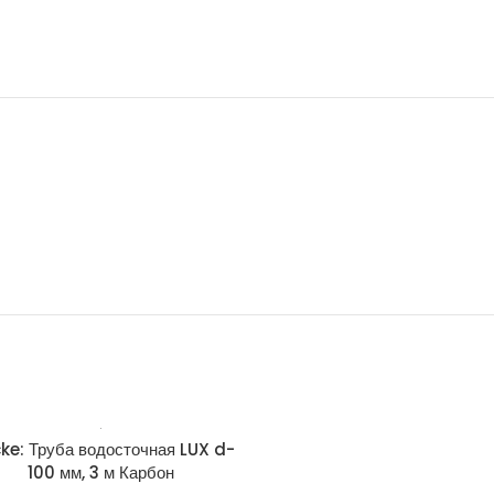
ke: Труба водосточная LUX d-
Docke: Труба водосточная
100 мм, 3 м Карбон
100 мм, 3 м Шоколад