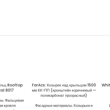
альц Rooftop
FarAcs: Козырек над крыльцом 1500
Whit
Ral 8017
мм КК-ПП (кронштейн коричневый —
поликарбонат прозрасный)
лы
,
Фальцевая
я кровля
Фасадные материалы
,
Козырьки и