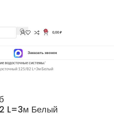
0
0,00
₽
Заказать звонок
ие водосточные системы
досточный 125/82 L=3м Белый
б
82 L=3м Белый