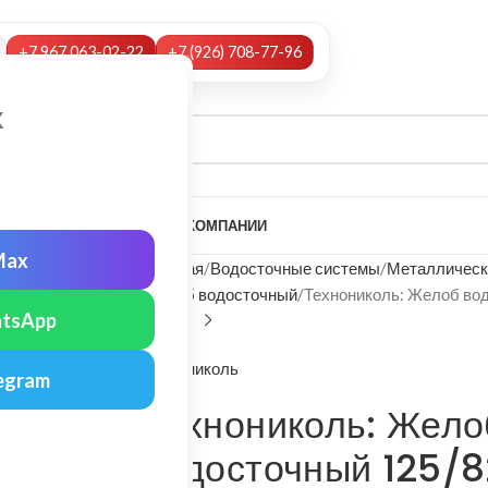
+7 967 063-02-22
+7 (926) 708-77-96
х
А
НАШИ УСЛУГИ
МОНТАЖ
О КОМПАНИИ
Max
Главная
Водосточные системы
Металлическ
Желоб водосточный
Технониколь: Желоб во
tsApp
Технониколь
egram
Технониколь: Жело
водосточный 125/