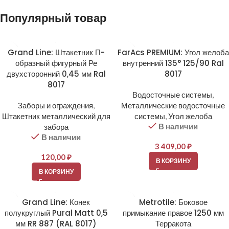
Популярный товар
Grand Line: Штакетник П-
FarAcs PREMIUM: Угол желоба
образный фигурный Ре
внутренний 135° 125/90 Ral
двухсторонний 0,45 мм Ral
8017
8017
Водосточные системы
,
Заборы и ограждения
,
Металлические водосточные
Штакетник металлический для
системы
,
Угол желоба
В наличии
забора
В наличии
3 409,00
₽
120,00
₽
В КОРЗИНУ
В КОРЗИНУ
Grand Line: Конек
Metrotile: Боковое
полукруглый Pural Matt 0,5
примыкание правое 1250 мм
мм RR 887 (RAL 8017)
Терракота