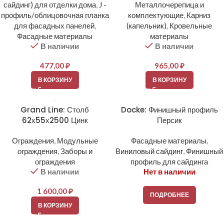
сайдинг) для отделки дома
,
J -
Металлочерепица и
профиль/облицовочная планка
комплектующие
,
Карниз
для фасадных панелей
,
(капельник)
,
Кровельные
Фасадные материалы
материалы
В наличии
В наличии
477,00
₽
965,00
₽
В КОРЗИНУ
В КОРЗИНУ
Grand Line: Столб
Docke: Финишный профиль
62х55х2500 Цинк
Персик
Ограждения
,
Модульные
Фасадные материалы
,
ограждения
,
Заборы и
Виниловый сайдинг
,
Финишный
ограждения
профиль для сайдинга
В наличии
Нет в наличии
1 600,00
₽
ПОДРОБНЕЕ
В КОРЗИНУ