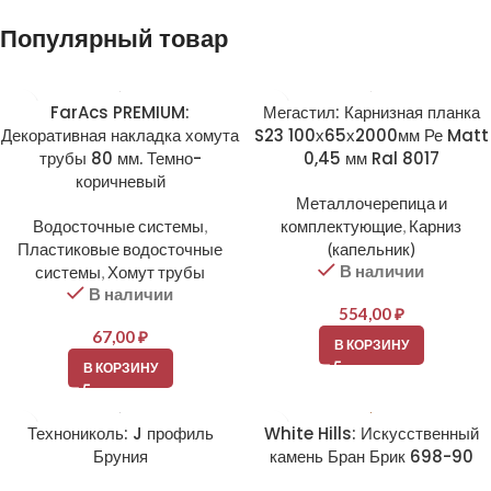
Популярный товар
FarAcs PREMIUM:
Мегастил: Карнизная планка
Декоративная накладка хомута
S23 100х65х2000мм Ре Matt
трубы 80 мм. Темно-
0,45 мм Ral 8017
коричневый
Металлочерепица и
Водосточные системы
,
комплектующие
,
Карниз
Пластиковые водосточные
(капельник)
В наличии
системы
,
Хомут трубы
В наличии
554,00
₽
67,00
₽
В КОРЗИНУ
В КОРЗИНУ
Технониколь: J профиль
White Hills: Искусственный
Бруния
камень Бран Брик 698-90