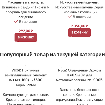
Фасадные материалы
,
Искусственный камень
,
Виниловый сайдинг
,
Гибкий J-
Искусственный камень Серия
профиль для винилового
Кирпичные коллекции
В наличии
сайдинга
В наличии
2 350,00
₽
292,00
₽
В КОРЗИНУ
В КОРЗИНУ
Популярный товар из текущей категории
Vilpe: Приточный
Русь: Ограждение Эконом
вентиляционный элемент
H=0.9м 3м для
INTAKE 160/ER/500
металлочерепицы Ral 9005
Коричневый
Элементы безопасности
Комплектующие для кровли
,
кровли
,
Кровельные
Кровельная вентиляция
,
ограждения
,
Комплектующие
Приточная вентиляция
для кровли