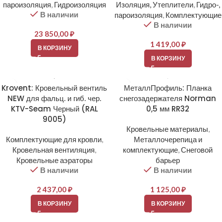
пароизоляция
,
Гидроизоляция
Изоляция, Утеплители
,
Гидро-,
В наличии
пароизоляция
,
Комплектующие
В наличии
23 850,00
₽
1 419,00
₽
В КОРЗИНУ
В КОРЗИНУ
Krovent: Кровельный вентиль
МеталлПрофиль: Планка
NEW для фальц. и гиб. чер.
снегозадержателя Norman
KTV-Seam Черный (RAL
0,5 мм RR32
9005)
Кровельные материалы
,
Комплектующие для кровли
,
Металлочерепица и
Кровельная вентиляция
,
комплектующие
,
Снеговой
Кровельные аэраторы
барьер
В наличии
В наличии
2 437,00
₽
1 125,00
₽
В КОРЗИНУ
В КОРЗИНУ