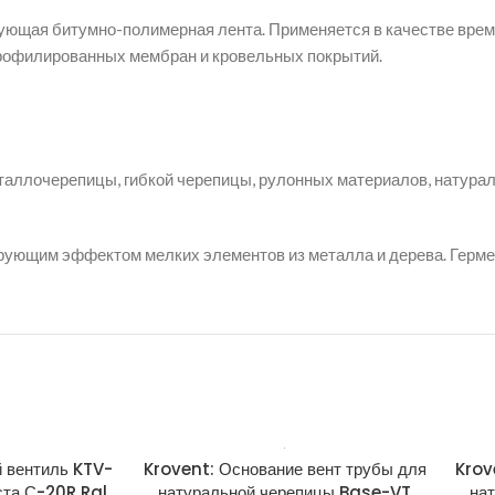
ующая битумно-полимерная лента. Применяется в качестве вре
профилированных мембран и кровельных покрытий.
еталлочерепицы, гибкой черепицы, рулонных материалов, натура
рующим эффектом мелких элементов из металла и дерева. Герме
 вентиль KTV-
Krovent: Основание вент трубы для
Krov
ста С-20R Ral
натуральной черепицы Base-VT
на