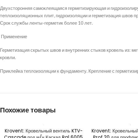
Двухсторонняя самоклеящаяся герметизирующая и гидроизолир
теплоизоляционных плит, гидроизоляции и герметизация швов 
Срок службы ленты-герметик более 10 лет.
Применение
Герметизация скрытых швов и внутренних стыков кровель из: м
кровли.
Приклейка теплоизоляции к фундаменту. Крепление с герметизи
Похожие товары
Krovent: Кровельный вентиль KTV-
Krovent: Кровельный
Cascade под м/ч Каскад Ral 6005
Prof 20 для профли