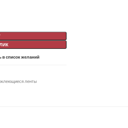
У
КЛИК
 в список желаний
оклеющиеся ленты