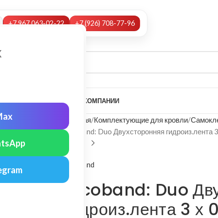
+7 967 063-02-22
+7 (926) 708-77-96
х
А
НАШИ УСЛУГИ
МОНТАЖ
О КОМПАНИИ
Max
Главная
Комплектующие для кровли
Самокл
Nicoband: Duo Двухсторонняя гидроиз.лента 3
tsApp
Nicoband
egram
Nicoband: Duo Дв
гидроиз.лента 3 х 