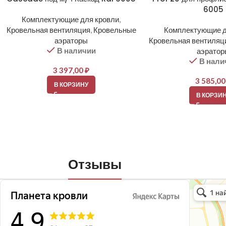
6005
Комплектующие для кровли
,
Кровельная вентиляция
,
Кровельные
Комплектующие д
аэраторы
Кровельная вентиляц
В наличии
аэрато
В нали
3 397,00
₽
3 585,0
В КОРЗИНУ
В КОРЗИ
Отзывы
Планета кро
Кровля и кр
Окна в Бала