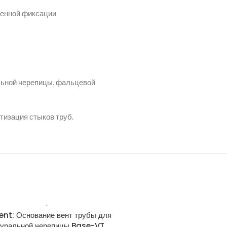
менной фиксации
льной черепицы, фальцевой
тизация стыков труб.
ent: Основание вент трубы для
Krovent: Основание вент. т
туральной черепицы Base-VT
м/ч Квинта Ral 702