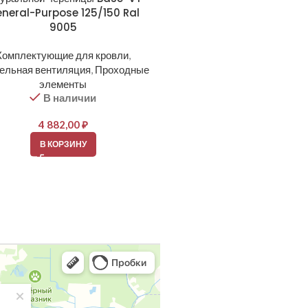
neral-Purpose 125/150 Ral
9005
Комплектующие для кро
Кровельная вентиляция
,
Про
Комплектующие для кровли
,
элементы
В наличии
ельная вентиляция
,
Проходные
элементы
2 150,00
₽
В наличии
В КОРЗИНУ
4 882,00
₽
В КОРЗИНУ