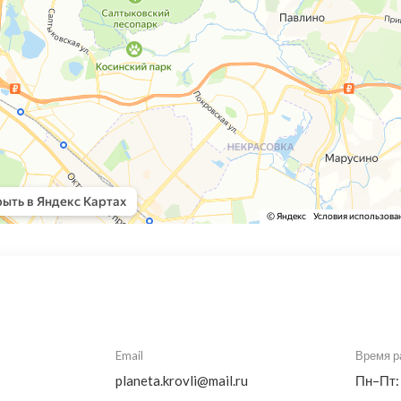
Email
Время р
planeta.krovli@mail.ru
Пн–Пт: