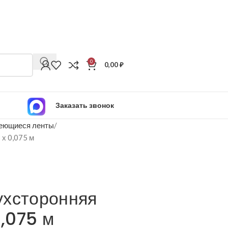
0
0,00
₽
Заказать звонок
еющиеся ленты
 х 0,075 м
ухсторонняя
0,075 м