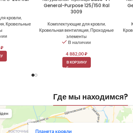
General-Purpose 125/150 Ral
Ge
3009
ля кровли
,
ия
,
Кровельные
Комплектующие для кровли
,
ры
Кровельная вентиляция
,
Проходные
Кров
чии
элементы
В наличии
0
₽
4 882,00
₽
НУ
В КОРЗИНУ
Где мы находимся?
вли
овельные материалы в Балашихе
шихе