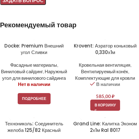
Alternative:
Рекомендуемый товар
Docke: Premium Внешний
Krovent: Аэратор коньковый
угол Сливки
0,330х1м
Фасадные материалы
,
Кровельная вентиляция
,
Виниловый сайдинг
,
Наружный
Вентилируемый конёк
,
угол для винилового сайдинга
Комплектующие для кровли
Нет в наличии
В наличии
585,00
₽
ПОДРОБНЕЕ
В КОРЗИНУ
Технониколь: Соединитель
Grand Line: Калитка Эконом
желоба 125/82 Красный
2х1м Ral 8017