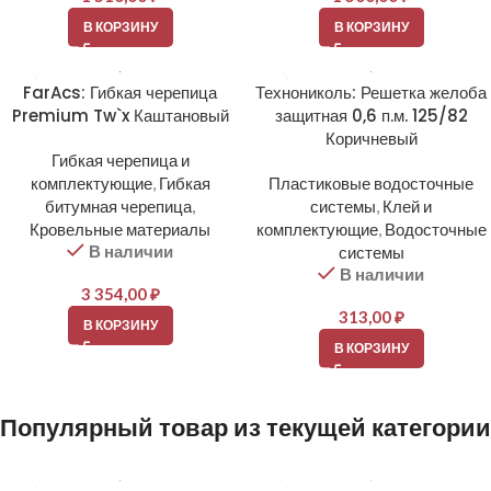
В КОРЗИНУ
В КОРЗИНУ
FarAcs: Гибкая черепица
Технониколь: Решетка желоба
Premium Tw`x Каштановый
защитная 0,6 п.м. 125/82
Коричневый
Гибкая черепица и
комплектующие
,
Гибкая
Пластиковые водосточные
битумная черепица
,
системы
,
Клей и
Кровельные материалы
комплектующие
,
Водосточные
В наличии
системы
В наличии
3 354,00
₽
313,00
₽
В КОРЗИНУ
В КОРЗИНУ
Популярный товар из текущей категории