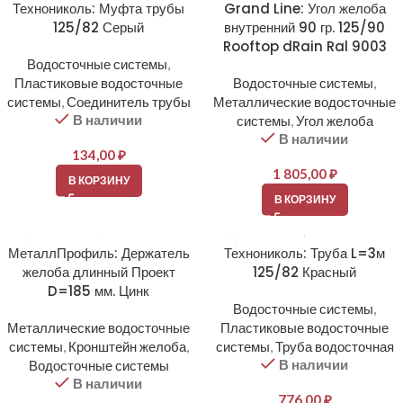
Технониколь: Муфта трубы
Grand Line: Угол желоба
125/82 Серый
внутренний 90 гр. 125/90
Rooftop dRain Ral 9003
Водосточные системы
,
Пластиковые водосточные
Водосточные системы
,
системы
,
Соединитель трубы
Металлические водосточные
В наличии
системы
,
Угол желоба
В наличии
134,00
₽
1 805,00
₽
В КОРЗИНУ
В КОРЗИНУ
МеталлПрофиль: Держатель
Технониколь: Труба L=3м
желоба длинный Проект
125/82 Красный
D=185 мм. Цинк
Водосточные системы
,
Металлические водосточные
Пластиковые водосточные
системы
,
Кронштейн желоба
,
системы
,
Труба водосточная
В наличии
Водосточные системы
В наличии
776,00
₽