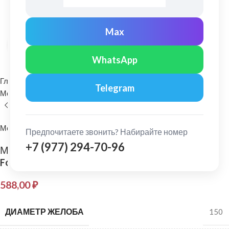
Max
Нажмите, чтобы увеличить
WhatsApp
Главная
Водосточные системы
Telegram
Металлические водосточные системы
Труба водосточная
МеталлПрофиль
Предпочитаете звонить? Набирайте номер
+7 (977) 294-70-96
МеталлПрофиль: Труба водосточная
Foramina D=100мм L=1м PUR Ral 8017
588,00
₽
ДИАМЕТР ЖЕЛОБА
150